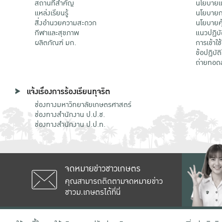
สถานที่สำคัญ
นโยบายแล
แหล่งเรียนรู้
นโยบายกา
สิ่งอำนวยความสะดวก
นโยบายคุ
กีฬาและสุขภาพ
แนวปฏิบั
ผลิตภัณฑ์ มก.
การเข้าใช
ข้อปฏิบั
ถ่ายทอด
แจ้งเรื่องการร้องเรียนทุจริต
ช่องทางมหาวิทยาลัยเกษตรศาสตร์
ช่องทางสำนักงาน ป.ป.ช.
ช่องทางสำนักงาน ป.ป.ท.
จดหมายข่าวชาวเกษตร
คุณสามารถติดตามจดหมายข่าว
ชาวม.เกษตรได้ที่นี่
เลขที่ 50 ถนนงามวงศ์วาน แขวงลาดยาว