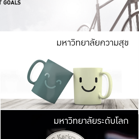
มหาวิทยาลัยความสุข
ย
สีเขียว
มหาวิทยาลัย
ก
สดใส หนาแน่น
ไม่ได้มีเป้าหมา
AN FOREST)
มหาวิทยาลัยชั้นนำทางด้านการว
ICULTURE)
แต่ KU มุ่งเน
าณ 1,400 ไร่
เพื่อสร้างคว
<< คลิก >>
ให้กับประชาชนใ
มหาวิทยาลัยระดับโลก
่อสังคม
มหาวิทยาลั
ามกินดีอยู่ดี
พร้อมที่จ