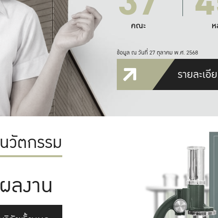
37
4
คณะ
ห
ข้อมูล ณ วันที่ 27 ตุลาคม พ.ศ. 2568
รายละเอีย
ะนวัตกรรม
ผลงาน