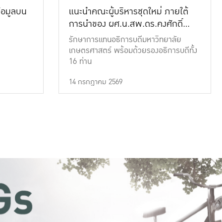
้อมูลบน
แนะนำคณะผู้บริหารชุดใหม่ ภายใต้
การนำของ ผศ.น.สพ.ดร.คงศักดิ์
เที่ยงธรรม
รักษาการแทนอธิการบดีมหาวิทยาลัย
เกษตรศาสตร์ พร้อมด้วยรองอธิการบดีทั้ง
16 ท่าน
14 กรกฎาคม 2569