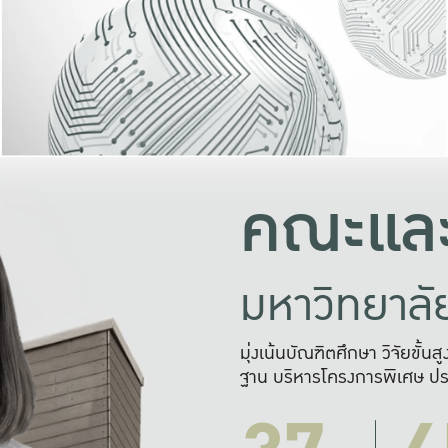
และความสุข
มองปัญหา
แก้ไขจากปั
และสร้างเครื
คณะและ
มหาวิทยาล
มุ่งเน้นบัณฑิตศึกษา วิจัยขั้น
ฐาน บริหารโครงการพิเศษ ปร