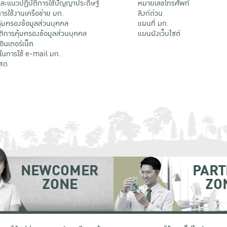
ะแนวปฏิบัติการใช้ปัญญาประดิษฐ์
หมายเลขโทรศัพท์
รใช้งานเครือข่าย มก.
ลิงก์ด่วน
้มครองข้อมูลส่วนบุคคล
แผนที่ มก.
ติการคุ้มครองข้อมูลส่วนบุคคล
แผนผังเว็บไซต์
้อินเตอร์เน็ต
ติในการใช้ e-mail มก.
สด
NEWCOMER
PART
ZONE
ZO
 เขตจตุจักร กรุงเทพฯ 10900
โทรศัพท์ +66 (0) 2942 8200-45