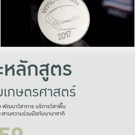
อย่างยั่งยืน
และผลักดันในการใช้ระบบส
ในภาพกว้าง
เพื่อการทำงานแบบ
ญหาจุดเล็กๆ
อข่ายขยายผล
สะดวก รวดเร
และนำไป
บริการด้าน AI อย
หลักสูตร
ัยเกษตรศาสตร์
สูง พัฒนาวิชาการ บริการวิชาพื้น
ะสานความร่วมมือกับนานาชาติ