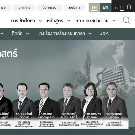
ก
ก
TH
EN
ก
ารย์
บุคลากร
ผู้ปกครอง
ศิษย์เก่า
การเข้าศึกษา
หลักสูตร
คณะและหน่วยงาน
ติดต่อ
แจ้งเรื่องการร้องเรียนทุจริต
Q&A