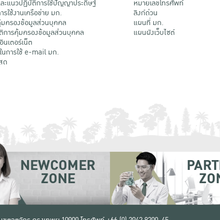
ะแนวปฏิบัติการใช้ปัญญาประดิษฐ์
หมายเลขโทรศัพท์
รใช้งานเครือข่าย มก.
ลิงก์ด่วน
้มครองข้อมูลส่วนบุคคล
แผนที่ มก.
ติการคุ้มครองข้อมูลส่วนบุคคล
แผนผังเว็บไซต์
้อินเตอร์เน็ต
ติในการใช้ e-mail มก.
สด
NEWCOMER
PART
ZONE
ZO
 เขตจตุจักร กรุงเทพฯ 10900
โทรศัพท์ +66 (0) 2942 8200-45