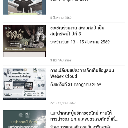
5 สิงหาคม 2569
ขอเชิญร่วมงาน สะสมศิลป์ เป็น
สิน(ทรัพย์) ปีที่ 3
ระหว่างวันที่ 13 - 15 สิงหาคม 2569
3 สิงหาคม 2569
การเปลี่ยนแปลงการจัดเก็บข้อมูลบน
Webex Cloud
ตั้งแต่วันที่ 31 กรกฎาคม 2569
22 กรกฎาคม 2569
แนะนำคณะผู้บริหารชุดใหม่ ภายใต้
การนำของ ผศ.น.สพ.ดร.คงศักดิ์ เที่ยง
ธรรม
รักษาการแทนอธิการบดีมหาวิทยาลัย