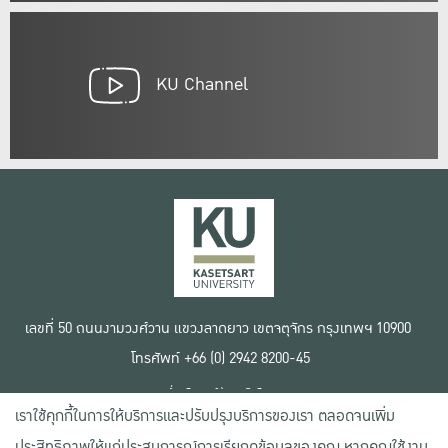
KU Channel
เลขที่ 50 ถนนงามวงศ์วาน แขวงลาดยาว เขตจตุจักร กรุงเทพฯ 10900
โทรศัพท์ +66 (0) 2942 8200-45
เงื่อนไขการใช้งานเว็บไซต์
เราใช้คุกกี้ในการให้บริการและปรับปรุงบริการของเรา ตลอดจนเพิ่ม
ข้อตกลงด้านสิทธิ์ใช้งาน
นโยบายความเป็นส่วนตัว
ประสิทธิภาพให้แก่ประสบการณ์การเรียกดูข้อมูลของคุณ หากคุณใช้งาน