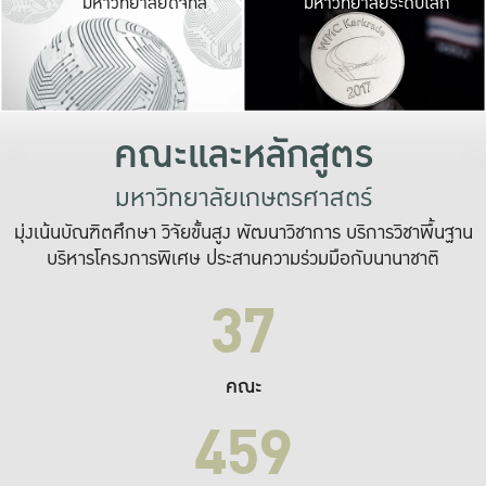
มหาวิทยาลัยดิจิทัล
มหาวิทยาลัยระดับโลก
เปลี่ยนแปลง และ
เพื่อทำงาน
ระบบสารสนเทศที่
คณะและหลักสูตร
มหาวิทยาลัยเกษตรศาสตร์
มุ่งเน้นบัณฑิตศึกษา วิจัยขั้นสูง พัฒนาวิชาการ บริการวิชาพื้นฐาน
บริหารโครงการพิเศษ ประสานความร่วมมือกับนานาชาติ
37
คณะ
459