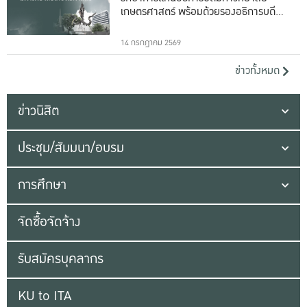
เกษตรศาสตร์ พร้อมด้วยรองอธิการบดีทั้ง
16 ท่าน
14 กรกฎาคม 2569
ข่าวทั้งหมด
ข่าวนิสิต
ประชุม/สัมมนา/อบรม
การศึกษา
จัดซื้อจัดจ้าง
รับสมัครบุคลากร
KU to ITA