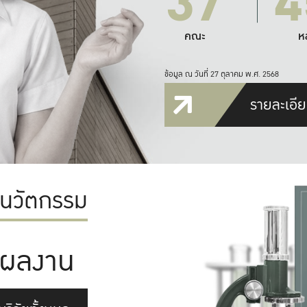
37
4
คณะ
ห
ข้อมูล ณ วันที่ 27 ตุลาคม พ.ศ. 2568
รายละเอีย
ะนวัตกรรม
ผลงาน