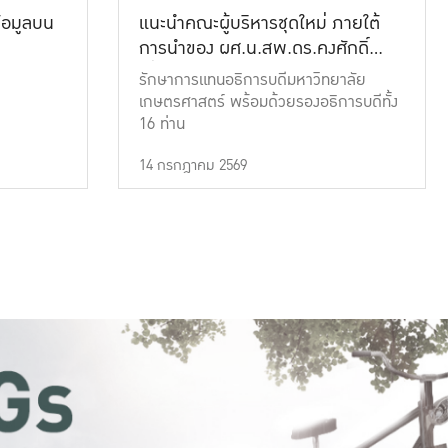
้อมูลบน
แนะนำคณะผู้บริหารชุดใหม่ ภายใต้
การนำของ ผศ.น.สพ.ดร.คงศักดิ์
เที่ยงธรรม
รักษาการแทนอธิการบดีมหาวิทยาลัย
เกษตรศาสตร์ พร้อมด้วยรองอธิการบดีทั้ง
16 ท่าน
14 กรกฎาคม 2569