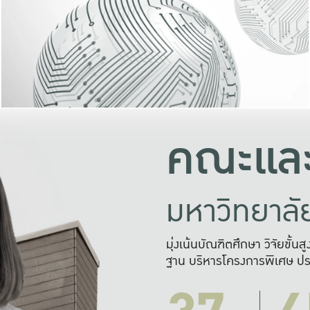
และความสุข
มองปัญหา
แก้ไขจากปั
และสร้างเครื
คณะและ
มหาวิทยาล
มุ่งเน้นบัณฑิตศึกษา วิจัยขั้น
ฐาน บริหารโครงการพิเศษ ปร