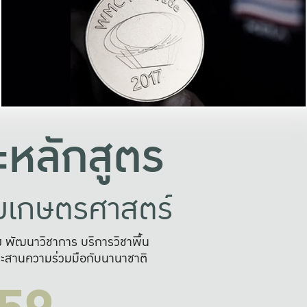
อย่างยั่งยืน
และผลักดันในการใช้ระบบส
ในภาพกว้าง
เพื่อการทำงานแบบ
ญหาจุดเล็กๆ
อข่ายขยายผล
สะดวก รวดเร
และนำไป
บริการด้าน AI อย
หลักสูตร
ัยเกษตรศาสตร์
สูง พัฒนาวิชาการ บริการวิชาพื้น
ะสานความร่วมมือกับนานาชาติ