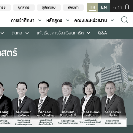
ก
ก
TH
EN
ก
ารย์
บุคลากร
ผู้ปกครอง
ศิษย์เก่า
การเข้าศึกษา
หลักสูตร
คณะและหน่วยงาน
ติดต่อ
แจ้งเรื่องการร้องเรียนทุจริต
Q&A