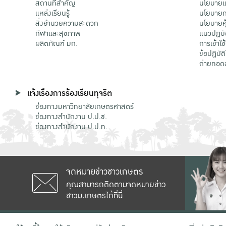
สถานที่สำคัญ
นโยบายแล
แหล่งเรียนรู้
นโยบายกา
สิ่งอำนวยความสะดวก
นโยบายคุ
กีฬาและสุขภาพ
แนวปฏิบั
ผลิตภัณฑ์ มก.
การเข้าใช
ข้อปฏิบั
ถ่ายทอด
แจ้งเรื่องการร้องเรียนทุจริต
ช่องทางมหาวิทยาลัยเกษตรศาสตร์
ช่องทางสำนักงาน ป.ป.ช.
ช่องทางสำนักงาน ป.ป.ท.
จดหมายข่าวชาวเกษตร
คุณสามารถติดตามจดหมายข่าว
ชาวม.เกษตรได้ที่นี่
เลขที่ 50 ถนนงามวงศ์วาน แขวงลาดยาว