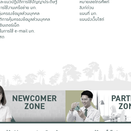
ะแนวปฏิบัติการใช้ปัญญาประดิษฐ์
หมายเลขโทรศัพท์
รใช้งานเครือข่าย มก.
ลิงก์ด่วน
้มครองข้อมูลส่วนบุคคล
แผนที่ มก.
ติการคุ้มครองข้อมูลส่วนบุคคล
แผนผังเว็บไซต์
้อินเตอร์เน็ต
ติในการใช้ e-mail มก.
สด
NEWCOMER
PART
ZONE
ZO
 เขตจตุจักร กรุงเทพฯ 10900
โทรศัพท์ +66 (0) 2942 8200-45