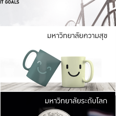
มหาวิทยาลัยความสุข
ย
สีเขียว
มหาวิทยาลัย
ก
สดใส หนาแน่น
ไม่ได้มีเป้าหมา
AN FOREST)
มหาวิทยาลัยชั้นนำทางด้านการว
ICULTURE)
แต่ KU มุ่งเน
าณ 1,400 ไร่
เพื่อสร้างคว
<< คลิก >>
ให้กับประชาชนใ
มหาวิทยาลัยระดับโลก
่อสังคม
มหาวิทยาลั
ามกินดีอยู่ดี
พร้อมที่จ