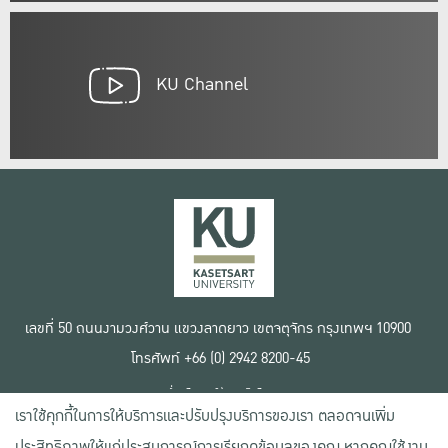
KU Channel
เลขที่ 50 ถนนงามวงศ์วาน แขวงลาดยาว เขตจตุจักร กรุงเทพฯ 10900
โทรศัพท์ +66 (0) 2942 8200-45
เงื่อนไขการใช้งานเว็บไซต์
เราใช้คุกกี้ในการให้บริการและปรับปรุงบริการของเรา ตลอดจนเพิ่ม
ข้อตกลงด้านสิทธิ์ใช้งาน
นโยบายความเป็นส่วนตัว
ประสิทธิภาพให้แก่ประสบการณ์การเรียกดูข้อมูลของคุณ หากคุณใช้งาน