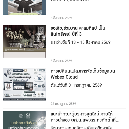
5 สิงหาคม 2569
ขอเชิญร่วมงาน สะสมศิลป์ เป็น
สิน(ทรัพย์) ปีที่ 3
ระหว่างวันที่ 13 - 15 สิงหาคม 2569
3 สิงหาคม 2569
การเปลี่ยนแปลงการจัดเก็บข้อมูลบน
Webex Cloud
ตั้งแต่วันที่ 31 กรกฎาคม 2569
22 กรกฎาคม 2569
แนะนำคณะผู้บริหารชุดใหม่ ภายใต้
การนำของ ผศ.น.สพ.ดร.คงศักดิ์ เที่ยง
ธรรม
รักษาการแทนอธิการบดีมหาวิทยาลัย