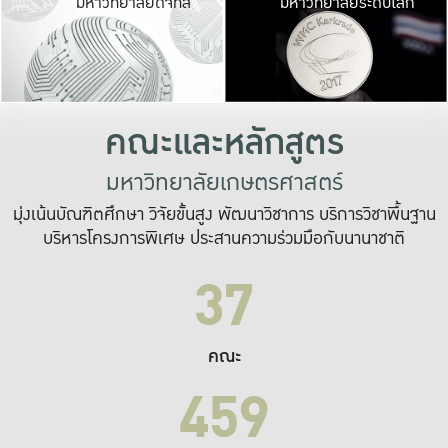
มหาวิทยาลัยดิจิทัล
มหาวิทยาลัยระดับโลก
เปลี่ยนแปลง และ
เพื่อทำงาน
ระบบสารสนเทศที่
คณะและหลักสูตร
มหาวิทยาลัยเกษตรศาสตร์
มุ่งเน้นบัณฑิตศึกษา วิจัยขั้นสูง พัฒนาวิชาการ บริการวิชาพื้นฐาน
บริหารโครงการพิเศษ ประสานความร่วมมือกับนานาชาติ
37
คณะ
459