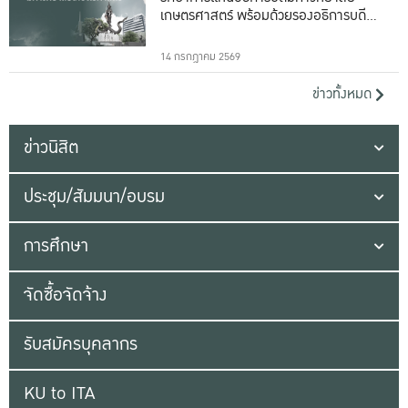
เกษตรศาสตร์ พร้อมด้วยรองอธิการบดีทั้ง
16 ท่าน
14 กรกฎาคม 2569
ข่าวทั้งหมด
ข่าวนิสิต
ประชุม/สัมมนา/อบรม
การศึกษา
จัดซื้อจัดจ้าง
รับสมัครบุคลากร
KU to ITA