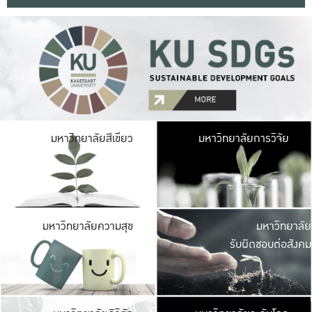
มหาวิ
มหาวิทยาลัยสีเขียว
มหาวิทยาลัยการวิจัย
มีพื้นที่เขียวสดใส 
เป็นป่าในเมือง เกษตร
มหาวิ
มหาวิทยาลัยความสุข
มหาวิทยาลัย
ค
รับผิดชอบต่อสังคม
เปิดประส
และพบเรื่องราวใหม่
มหาวิ