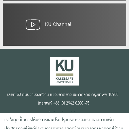
KU Channel
เลขที่ 50 ถนนงามวงศ์วาน แขวงลาดยาว เขตจตุจักร กรุงเทพฯ 10900
โทรศัพท์ +66 (0) 2942 8200-45
เงื่อนไขการใช้งานเว็บไซต์
เราใช้คุกกี้ในการให้บริการและปรับปรุงบริการของเรา ตลอดจนเพิ่ม
ข้อตกลงด้านสิทธิ์ใช้งาน
นโยบายความเป็นส่วนตัว
ประสิทธิภาพให้แก่ประสบการณ์การเรียกดูข้อมูลของคุณ หากคุณใช้งาน