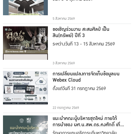
5 สิงหาคม 2569
ขอเชิญร่วมงาน สะสมศิลป์ เป็น
สิน(ทรัพย์) ปีที่ 3
ระหว่างวันที่ 13 - 15 สิงหาคม 2569
3 สิงหาคม 2569
การเปลี่ยนแปลงการจัดเก็บข้อมูลบน
Webex Cloud
ตั้งแต่วันที่ 31 กรกฎาคม 2569
22 กรกฎาคม 2569
แนะนำคณะผู้บริหารชุดใหม่ ภายใต้
การนำของ ผศ.น.สพ.ดร.คงศักดิ์ เที่ยง
ธรรม
รักษาการแทนอธิการบดีมหาวิทยาลัย