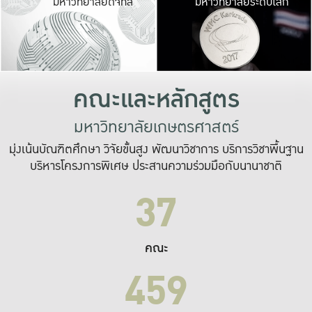
มหาวิทยาลัยดิจิทัล
มหาวิทยาลัยระดับโลก
เปลี่ยนแปลง และ
เพื่อทำงาน
ระบบสารสนเทศที่
คณะและหลักสูตร
มหาวิทยาลัยเกษตรศาสตร์
มุ่งเน้นบัณฑิตศึกษา วิจัยขั้นสูง พัฒนาวิชาการ บริการวิชาพื้นฐาน
บริหารโครงการพิเศษ ประสานความร่วมมือกับนานาชาติ
37
คณะ
459