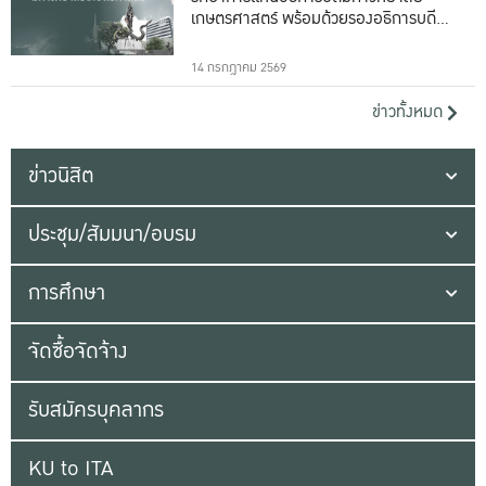
เกษตรศาสตร์ พร้อมด้วยรองอธิการบดีทั้ง
16 ท่าน
14 กรกฎาคม 2569
ข่าวทั้งหมด
ข่าวนิสิต
ประชุม/สัมมนา/อบรม
การศึกษา
จัดซื้อจัดจ้าง
รับสมัครบุคลากร
KU to ITA