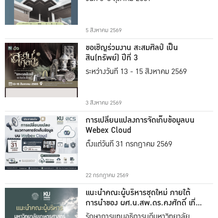
5 สิงหาคม 2569
ขอเชิญร่วมงาน สะสมศิลป์ เป็น
สิน(ทรัพย์) ปีที่ 3
ระหว่างวันที่ 13 - 15 สิงหาคม 2569
3 สิงหาคม 2569
การเปลี่ยนแปลงการจัดเก็บข้อมูลบน
Webex Cloud
ตั้งแต่วันที่ 31 กรกฎาคม 2569
22 กรกฎาคม 2569
แนะนำคณะผู้บริหารชุดใหม่ ภายใต้
การนำของ ผศ.น.สพ.ดร.คงศักดิ์ เที่ยง
ธรรม
รักษาการแทนอธิการบดีมหาวิทยาลัย