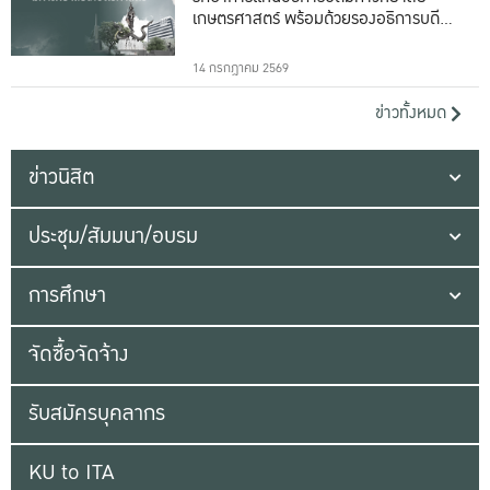
เกษตรศาสตร์ พร้อมด้วยรองอธิการบดีทั้ง
16 ท่าน
14 กรกฎาคม 2569
ข่าวทั้งหมด
ข่าวนิสิต
ประชุม/สัมมนา/อบรม
การศึกษา
จัดซื้อจัดจ้าง
รับสมัครบุคลากร
KU to ITA