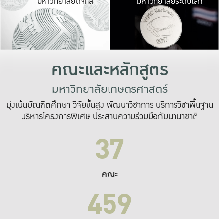
มหาวิทยาลัยดิจิทัล
มหาวิทยาลัยระดับโลก
เปลี่ยนแปลง และ
เพื่อทำงาน
ระบบสารสนเทศที่
คณะและหลักสูตร
มหาวิทยาลัยเกษตรศาสตร์
มุ่งเน้นบัณฑิตศึกษา วิจัยขั้นสูง พัฒนาวิชาการ บริการวิชาพื้นฐาน
บริหารโครงการพิเศษ ประสานความร่วมมือกับนานาชาติ
37
คณะ
459