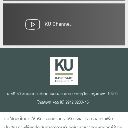
KU Channel
เลขที่ 50 ถนนงามวงศ์วาน แขวงลาดยาว เขตจตุจักร กรุงเทพฯ 10900
โทรศัพท์ +66 (0) 2942 8200-45
เงื่อนไขการใช้งานเว็บไซต์
เราใช้คุกกี้ในการให้บริการและปรับปรุงบริการของเรา ตลอดจนเพิ่ม
ข้อตกลงด้านสิทธิ์ใช้งาน
นโยบายความเป็นส่วนตัว
ประสิทธิภาพให้แก่ประสบการณ์การเรียกดูข้อมูลของคุณ หากคุณใช้งาน