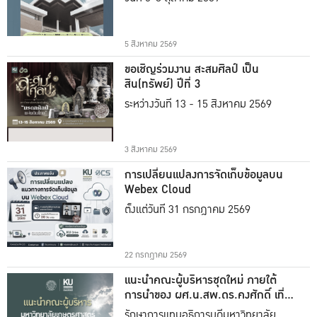
5 สิงหาคม 2569
ขอเชิญร่วมงาน สะสมศิลป์ เป็น
สิน(ทรัพย์) ปีที่ 3
ระหว่างวันที่ 13 - 15 สิงหาคม 2569
3 สิงหาคม 2569
การเปลี่ยนแปลงการจัดเก็บข้อมูลบน
Webex Cloud
ตั้งแต่วันที่ 31 กรกฎาคม 2569
22 กรกฎาคม 2569
แนะนำคณะผู้บริหารชุดใหม่ ภายใต้
การนำของ ผศ.น.สพ.ดร.คงศักดิ์ เที่ยง
ธรรม
รักษาการแทนอธิการบดีมหาวิทยาลัย