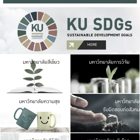
มหาวิ
มหาวิทยาลัยสีเขียว
มหาวิทยาลัยการวิจัย
มีพื้นที่เขียวสดใส 
เป็นป่าในเมือง เกษตร
มหาวิ
มหาวิทยาลัยความสุข
มหาวิทยาลัย
ค
รับผิดชอบต่อสังคม
เปิดประส
และพบเรื่องราวใหม่
มหาวิ