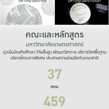
มหาวิทยาลัยดิจิทัล
มหาวิทยาลัยระดับโลก
เปลี่ยนแปลง และ
เพื่อทำงาน
ระบบสารสนเทศที่
คณะและหลักสูตร
มหาวิทยาลัยเกษตรศาสตร์
มุ่งเน้นบัณฑิตศึกษา วิจัยขั้นสูง พัฒนาวิชาการ บริการวิชาพื้นฐาน
บริหารโครงการพิเศษ ประสานความร่วมมือกับนานาชาติ
37
คณะ
459