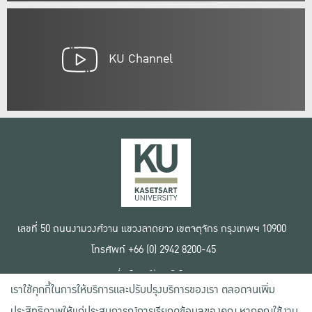
KU Channel
เลขที่ 50 ถนนงามวงศ์วาน แขวงลาดยาว เขตจตุจักร กรุงเทพฯ 10900
โทรศัพท์ +66 (0) 2942 8200-45
เงื่อนไขการใช้งานเว็บไซต์
เราใช้คุกกี้ในการให้บริการและปรับปรุงบริการของเรา ตลอดจนเพิ่ม
ข้อตกลงด้านสิทธิ์ใช้งาน
นโยบายความเป็นส่วนตัว
ประสิทธิภาพให้แก่ประสบการณ์การเรียกดูข้อมูลของคุณ หากคุณใช้งาน