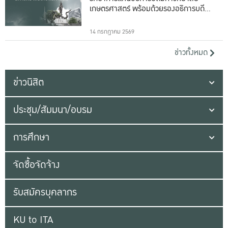
เกษตรศาสตร์ พร้อมด้วยรองอธิการบดีทั้ง
16 ท่าน
14 กรกฎาคม 2569
ข่าวทั้งหมด
ข่าวนิสิต
ประชุม/สัมมนา/อบรม
การศึกษา
จัดซื้อจัดจ้าง
รับสมัครบุคลากร
KU to ITA