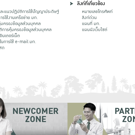
ลิงก์ที่เกี่ยวข้อง
ะแนวปฏิบัติการใช้ปัญญาประดิษฐ์
หมายเลขโทรศัพท์
รใช้งานเครือข่าย มก.
ลิงก์ด่วน
้มครองข้อมูลส่วนบุคคล
แผนที่ มก.
ติการคุ้มครองข้อมูลส่วนบุคคล
แผนผังเว็บไซต์
้อินเตอร์เน็ต
ติในการใช้ e-mail มก.
สด
NEWCOMER
PART
ZONE
ZO