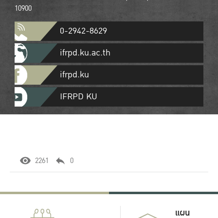
10900
0-2942-8629
ifrpd.ku.ac.th
ifrpd.ku
IFRPD KU
2261
0
แผน