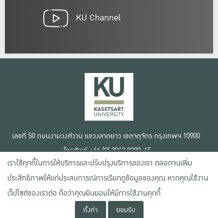
KU Channel
เลขที่ 50 ถนนงามวงศ์วาน แขวงลาดยาว เขตจตุจักร กรุงเทพฯ 10900
โทรศัพท์ +66 (0) 2942 8200-45
เราใช้คุกกี้ในการให้บริการและปรับปรุงบริการของเรา ตลอดจนเพิ่ม
เงื่อนไขการใช้งานเว็บไซต์
ประสิทธิภาพให้แก่ประสบการณ์การเรียกดูข้อมูลของคุณ หากคุณใช้งาน
ข้อตกลงด้านสิทธิ์ใช้งาน
นโยบายความเป็นส่วนตัว
เว็ปไซต์ของเราต่อ ถือว่าคุณยินยอมให้มีการใช้งานคุกกี้
สงวนลิขสิทธิ์ © 2020 มหาวิทยาลัยเกษตรศาสตร์
ตั้งค่า
ยอมรับ