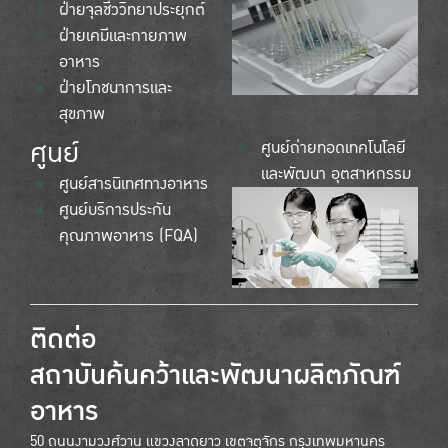
ฝ่ายจุลชีววิทยาประยุกต์
ฝ่ายเคมีและกายภาพ
อาหาร
ฝ่ายโภชนาการและ
สุขภาพ
ศูนย์
ศูนย์ถ่ายทอดเทคโนโลยี
และพัฒนา อุตสาหกรรม
ศูนย์สารนิเทศทางอาหาร
ศูนย์บริการประกัน
คุณภาพอาหาร (FQA)
ติดต่อ
สถาบันค้นคว้าและพัฒนาผลิตภัณฑ์
อาหาร
50 ถนนงามวงศ์วาน แขวงลาดยาว เขตจตุจักร กรุงเทพมหานคร