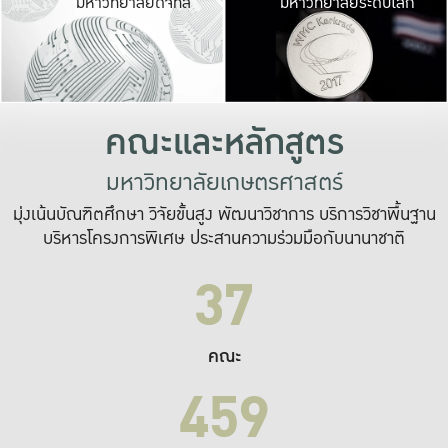
มหาวิทยาลัยดิจิทัล
มหาวิทยาลัยระดับโลก
เปลี่ยนแปลง และ
เพื่อทำงาน
ระบบสารสนเทศที่
คณะและหลักสูตร
มหาวิทยาลัยเกษตรศาสตร์
มุ่งเน้นบัณฑิตศึกษา วิจัยขั้นสูง พัฒนาวิชาการ บริการวิชาพื้นฐาน
บริหารโครงการพิเศษ ประสานความร่วมมือกับนานาชาติ
37
คณะ
459