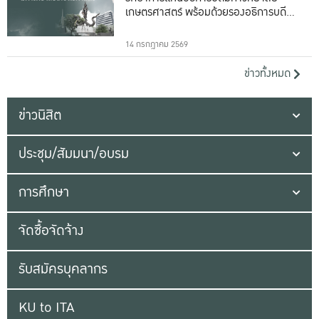
เกษตรศาสตร์ พร้อมด้วยรองอธิการบดีทั้ง
16 ท่าน
14 กรกฎาคม 2569
ข่าวทั้งหมด
ข่าวนิสิต
ประชุม/สัมมนา/อบรม
การศึกษา
จัดซื้อจัดจ้าง
รับสมัครบุคลากร
KU to ITA