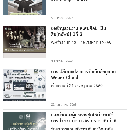
5 สิงหาคม 2569
ขอเชิญร่วมงาน สะสมศิลป์ เป็น
สิน(ทรัพย์) ปีที่ 3
ระหว่างวันที่ 13 - 15 สิงหาคม 2569
3 สิงหาคม 2569
การเปลี่ยนแปลงการจัดเก็บข้อมูลบน
Webex Cloud
ตั้งแต่วันที่ 31 กรกฎาคม 2569
22 กรกฎาคม 2569
แนะนำคณะผู้บริหารชุดใหม่ ภายใต้
การนำของ ผศ.น.สพ.ดร.คงศักดิ์ เที่ยง
ธรรม
รักษาการแทนอธิการบดีมหาวิทยาลัย