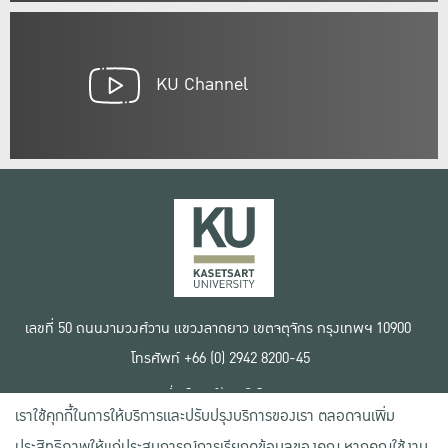
KU Channel
เลขที่ 50 ถนนงามวงศ์วาน แขวงลาดยาว เขตจตุจักร กรุงเทพฯ 10900
โทรศัพท์ +66 (0) 2942 8200-45
เงื่อนไขการใช้งานเว็บไซต์
เราใช้คุกกี้ในการให้บริการและปรับปรุงบริการของเรา ตลอดจนเพิ่ม
ข้อตกลงด้านสิทธิ์ใช้งาน
นโยบายความเป็นส่วนตัว
ประสิทธิภาพให้แก่ประสบการณ์การเรียกดูข้อมูลของคุณ หากคุณใช้งาน