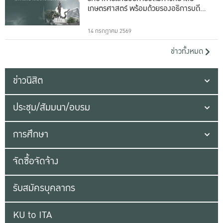
เกษตรศาสตร์ พร้อมด้วยรองอธิการบดีทั้ง
16 ท่าน
14 กรกฎาคม 2569
ข่าวทั้งหมด
ข่าวนิสิต
ประชุม/สัมมนา/อบรม
การศึกษา
จัดซื้อจัดจ้าง
รับสมัครบุคลากร
KU to ITA