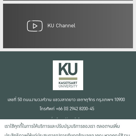
KU Channel
เลขที่ 50 ถนนงามวงศ์วาน แขวงลาดยาว เขตจตุจักร กรุงเทพฯ 10900
โทรศัพท์ +66 (0) 2942 8200-45
เงื่อนไขการใช้งานเว็บไซต์
เราใช้คุกกี้ในการให้บริการและปรับปรุงบริการของเรา ตลอดจนเพิ่ม
ข้อตกลงด้านสิทธิ์ใช้งาน
นโยบายความเป็นส่วนตัว
ประสิทธิภาพให้แก่ประสบการณ์การเรียกดูข้อมูลของคุณ หากคุณใช้งาน