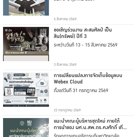
5 สิงหาคม 2569
ขอเชิญร่วมงาน สะสมศิลป์ เป็น
สิน(ทรัพย์) ปีที่ 3
ระหว่างวันที่ 13 - 15 สิงหาคม 2569
3 สิงหาคม 2569
การเปลี่ยนแปลงการจัดเก็บข้อมูลบน
Webex Cloud
ตั้งแต่วันที่ 31 กรกฎาคม 2569
22 กรกฎาคม 2569
แนะนำคณะผู้บริหารชุดใหม่ ภายใต้
การนำของ ผศ.น.สพ.ดร.คงศักดิ์ เที่ยง
ธรรม
รักษาการแทนอธิการบดีมหาวิทยาลัย