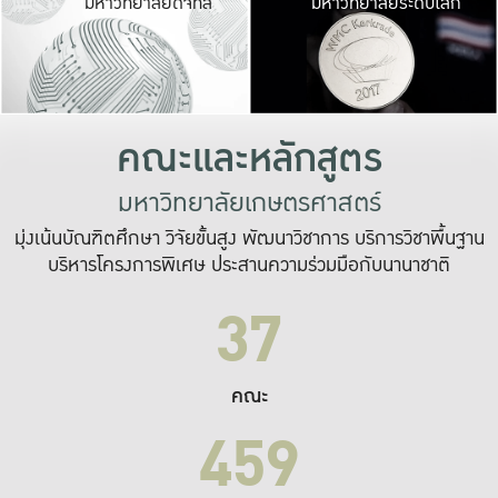
มหาวิทยาลัยดิจิทัล
มหาวิทยาลัยระดับโลก
เปลี่ยนแปลง และ
เพื่อทำงาน
ระบบสารสนเทศที่
คณะและหลักสูตร
มหาวิทยาลัยเกษตรศาสตร์
มุ่งเน้นบัณฑิตศึกษา วิจัยขั้นสูง พัฒนาวิชาการ บริการวิชาพื้นฐาน
บริหารโครงการพิเศษ ประสานความร่วมมือกับนานาชาติ
37
คณะ
459