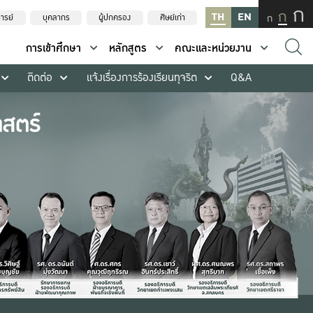
ก
ก
TH
EN
ก
ารย์
บุคลากร
ผู้ปกครอง
ศิษย์เก่า
การเข้าศึกษา
หลักสูตร
คณะและหน่วยงาน
ติดต่อ
แจ้งเรื่องการร้องเรียนทุจริต
Q&A