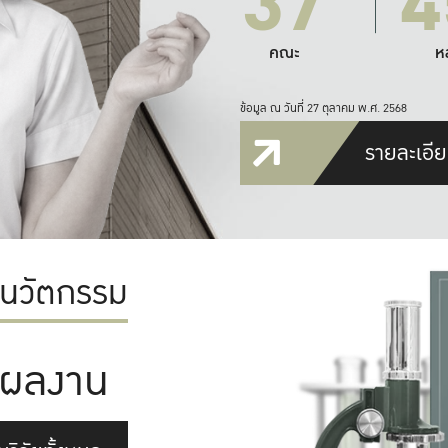
37
4
คณะ
ห
ข้อมูล ณ วันที่ 27 ตุลาคม พ.ศ. 2568
รายละเอีย
ะนวัตกรรม
ผลงาน