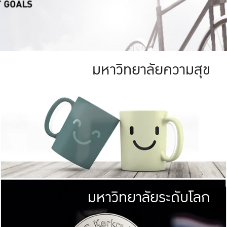
มหาวิทยาลัยความสุข
ย
สีเขียว
มหาวิทยาลัย
ก
สดใส หนาแน่น
ไม่ได้มีเป้าหมา
AN FOREST)
มหาวิทยาลัยชั้นนำทางด้านการว
ICULTURE)
แต่ KU มุ่งเน
าณ 1,400 ไร่
เพื่อสร้างคว
<< คลิก >>
ให้กับประชาชนใ
มหาวิทยาลัยระดับโลก
่อสังคม
มหาวิทยาลั
ามกินดีอยู่ดี
พร้อมที่จ