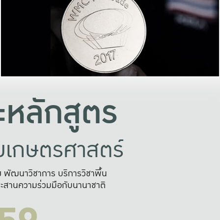
อย่างยั่งยืน
และผลักดันในการใช้ระบบส
ในภาพกว้าง
เพื่อการทำงานแบบ
ญหาจุดเล็กๆ
อข่ายขยายผล
สะดวก รวดเร
และนำไป
บริการด้าน AI อย
หลักสูตร
ัยเกษตรศาสตร์
สูง พัฒนาวิชาการ บริการวิชาพื้น
ะสานความร่วมมือกับนานาชาติ