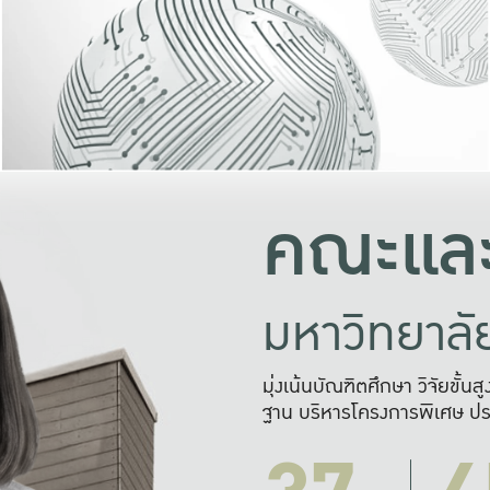
และความสุข
มองปัญหา
แก้ไขจากปั
และสร้างเครื
คณะและ
มหาวิทยาล
มุ่งเน้นบัณฑิตศึกษา วิจัยขั้น
ฐาน บริหารโครงการพิเศษ ปร