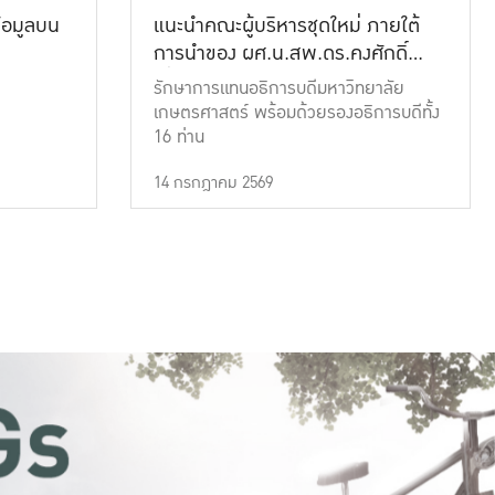
้อมูลบน
แนะนำคณะผู้บริหารชุดใหม่ ภายใต้
การนำของ ผศ.น.สพ.ดร.คงศักดิ์
เที่ยงธรรม
รักษาการแทนอธิการบดีมหาวิทยาลัย
เกษตรศาสตร์ พร้อมด้วยรองอธิการบดีทั้ง
16 ท่าน
14 กรกฎาคม 2569