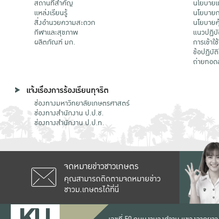
สถานที่สำคัญ
นโยบายแล
แหล่งเรียนรู้
นโยบายกา
สิ่งอำนวยความสะดวก
นโยบายคุ
กีฬาและสุขภาพ
แนวปฏิบั
ผลิตภัณฑ์ มก.
การเข้าใช
ข้อปฏิบั
ถ่ายทอด
แจ้งเรื่องการร้องเรียนทุจริต
ช่องทางมหาวิทยาลัยเกษตรศาสตร์
ช่องทางสำนักงาน ป.ป.ช.
ช่องทางสำนักงาน ป.ป.ท.
จดหมายข่าวชาวเกษตร
คุณสามารถติดตามจดหมายข่าว
ชาวม.เกษตรได้ที่นี่
เลขที่ 50 ถนนงามวงศ์วาน แขวงลาดยาว