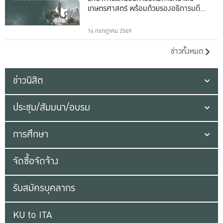
เกษตรศาสตร์ พร้อมด้วยรองอธิการบดีทั้ง
16 ท่าน
14 กรกฎาคม 2569
ข่าวทั้งหมด
ข่าวนิสิต
ประชุม/สัมมนา/อบรม
การศึกษา
จัดซื้อจัดจ้าง
รับสมัครบุคลากร
KU to ITA