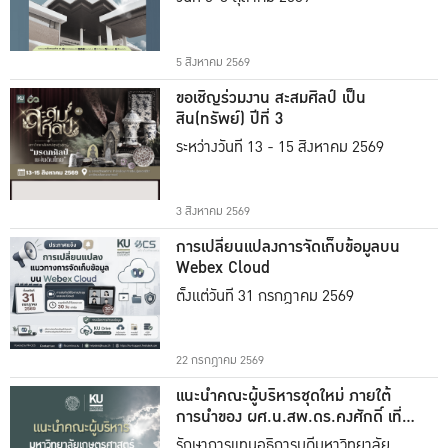
5 สิงหาคม 2569
ขอเชิญร่วมงาน สะสมศิลป์ เป็น
สิน(ทรัพย์) ปีที่ 3
ระหว่างวันที่ 13 - 15 สิงหาคม 2569
3 สิงหาคม 2569
การเปลี่ยนแปลงการจัดเก็บข้อมูลบน
Webex Cloud
ตั้งแต่วันที่ 31 กรกฎาคม 2569
22 กรกฎาคม 2569
แนะนำคณะผู้บริหารชุดใหม่ ภายใต้
การนำของ ผศ.น.สพ.ดร.คงศักดิ์ เที่ยง
ธรรม
รักษาการแทนอธิการบดีมหาวิทยาลัย