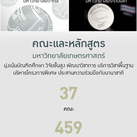
มหาวิทยาลัยดิจิทัล
มหาวิทยาลัยระดับโลก
เปลี่ยนแปลง และ
เพื่อทำงาน
ระบบสารสนเทศที่
คณะและหลักสูตร
มหาวิทยาลัยเกษตรศาสตร์
มุ่งเน้นบัณฑิตศึกษา วิจัยขั้นสูง พัฒนาวิชาการ บริการวิชาพื้นฐาน
บริหารโครงการพิเศษ ประสานความร่วมมือกับนานาชาติ
37
คณะ
459