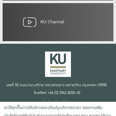
KU Channel
เลขที่ 50 ถนนงามวงศ์วาน แขวงลาดยาว เขตจตุจักร กรุงเทพฯ 10900
โทรศัพท์ +66 (0) 2942 8200-45
เงื่อนไขการใช้งานเว็บไซต์
เราใช้คุกกี้ในการให้บริการและปรับปรุงบริการของเรา ตลอดจนเพิ่ม
ข้อตกลงด้านสิทธิ์ใช้งาน
นโยบายความเป็นส่วนตัว
ประสิทธิภาพให้แก่ประสบการณ์การเรียกดูข้อมูลของคุณ หากคุณใช้งาน