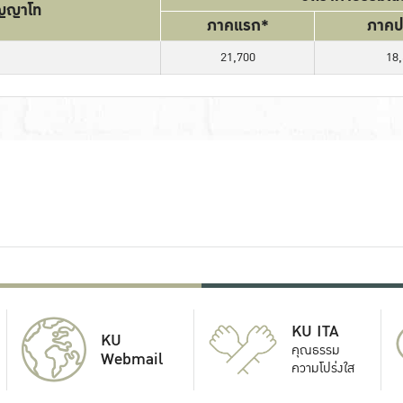
ิญญาโท
ภาคแรก*
ภาคป
21,700
18
KU ITA
KU
คุณธรรม
Webmail
ความโปร่งใส