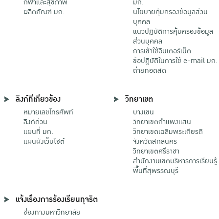
กีฬาและสุขภาพ
มก.
ผลิตภัณฑ์ มก.
นโยบายคุ้มครองข้อมูลส่วน
บุคคล
แนวปฏิบัติการคุ้มครองข้อมูล
ส่วนบุคคล
การเข้าใช้อินเตอร์เน็ต
ข้อปฏิบัติในการใช้ e-mail มก.
ถ่ายทอดสด
ลิงก์ที่เกี่ยวข้อง
วิทยาเขต
หมายเลขโทรศัพท์
บางเขน
ลิงก์ด่วน
วิทยาเขตกําแพงแสน
แผนที่ มก.
วิทยาเขตเฉลิมพระเกียรติ
แผนผังเว็บไซต์
จังหวัดสกลนคร
วิทยาเขตศรีราชา
สำนักงานเขตบริหารการเรียนรู้
พื้นที่สุพรรณบุรี
แจ้งเรื่องการร้องเรียนทุจริต
ช่องทางมหาวิทยาลัย