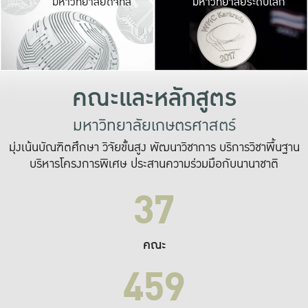
มหาวิทยาลัยดิจิทัล
มหาวิทยาลัยระดับโลก
เปลี่ยนแปลง และ
เพื่อทำงาน
ระบบสารสนเทศที่
คณะและหลักสูตร
มหาวิทยาลัยเกษตรศาสตร์
มุ่งเน้นบัณฑิตศึกษา วิจัยขั้นสูง พัฒนาวิชาการ บริการวิชาพื้นฐาน
บริหารโครงการพิเศษ ประสานความร่วมมือกับนานาชาติ
37
คณะ
459