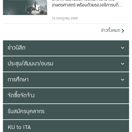
เกษตรศาสตร์ พร้อมด้วยรองอธิการบดีทั้ง
16 ท่าน
14 กรกฎาคม 2569
ข่าวทั้งหมด
ข่าวนิสิต
ประชุม/สัมมนา/อบรม
การศึกษา
จัดซื้อจัดจ้าง
รับสมัครบุคลากร
KU to ITA