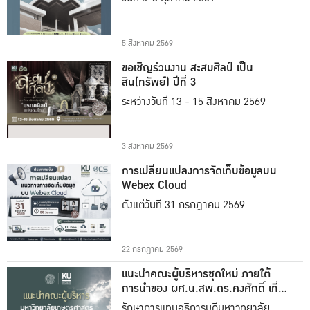
5 สิงหาคม 2569
ขอเชิญร่วมงาน สะสมศิลป์ เป็น
สิน(ทรัพย์) ปีที่ 3
ระหว่างวันที่ 13 - 15 สิงหาคม 2569
3 สิงหาคม 2569
การเปลี่ยนแปลงการจัดเก็บข้อมูลบน
Webex Cloud
ตั้งแต่วันที่ 31 กรกฎาคม 2569
22 กรกฎาคม 2569
แนะนำคณะผู้บริหารชุดใหม่ ภายใต้
การนำของ ผศ.น.สพ.ดร.คงศักดิ์ เที่ยง
ธรรม
รักษาการแทนอธิการบดีมหาวิทยาลัย