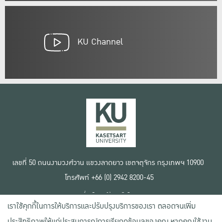
KU Channel
เลขที่ 50 ถนนงามวงศ์วาน แขวงลาดยาว เขตจตุจักร กรุงเทพฯ 10900
โทรศัพท์ +66 (0) 2942 8200-45
เงื่อนไขการใช้งานเว็บไซต์
เราใช้คุกกี้ในการให้บริการและปรับปรุงบริการของเรา ตลอดจนเพิ่ม
ข้อตกลงด้านสิทธิ์ใช้งาน
นโยบายความเป็นส่วนตัว
ประสิทธิภาพให้แก่ประสบการณ์การเรียกดูข้อมูลของคุณ หากคุณใช้งาน