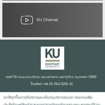
KU Channel
เลขที่ 50 ถนนงามวงศ์วาน แขวงลาดยาว เขตจตุจักร กรุงเทพฯ 10900
โทรศัพท์ +66 (0) 2942 8200-45
เงื่อนไขการใช้งานเว็บไซต์
เราใช้คุกกี้ในการให้บริการและปรับปรุงบริการของเรา ตลอดจนเพิ่ม
ข้อตกลงด้านสิทธิ์ใช้งาน
นโยบายความเป็นส่วนตัว
ประสิทธิภาพให้แก่ประสบการณ์การเรียกดูข้อมูลของคุณ หากคุณใช้งาน