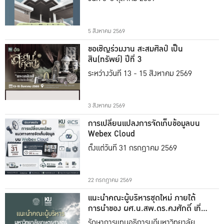
5 สิงหาคม 2569
ขอเชิญร่วมงาน สะสมศิลป์ เป็น
สิน(ทรัพย์) ปีที่ 3
ระหว่างวันที่ 13 - 15 สิงหาคม 2569
3 สิงหาคม 2569
การเปลี่ยนแปลงการจัดเก็บข้อมูลบน
Webex Cloud
ตั้งแต่วันที่ 31 กรกฎาคม 2569
22 กรกฎาคม 2569
แนะนำคณะผู้บริหารชุดใหม่ ภายใต้
การนำของ ผศ.น.สพ.ดร.คงศักดิ์ เที่ยง
ธรรม
รักษาการแทนอธิการบดีมหาวิทยาลัย