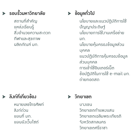
รอบรั้วมหาวิทยาลัย
ข้อมูลทั่วไป
สถานที่สำคัญ
นโยบายและแนวปฏิบัติการใช้
แหล่งเรียนรู้
ปัญญาประดิษฐ์
สิ่งอำนวยความสะดวก
นโยบายการใช้งานเครือข่าย
กีฬาและสุขภาพ
มก.
ผลิตภัณฑ์ มก.
นโยบายคุ้มครองข้อมูลส่วน
บุคคล
แนวปฏิบัติการคุ้มครองข้อมูล
ส่วนบุคคล
การเข้าใช้อินเตอร์เน็ต
ข้อปฏิบัติในการใช้ e-mail มก.
ถ่ายทอดสด
ลิงก์ที่เกี่ยวข้อง
วิทยาเขต
หมายเลขโทรศัพท์
บางเขน
ลิงก์ด่วน
วิทยาเขตกําแพงแสน
แผนที่ มก.
วิทยาเขตเฉลิมพระเกียรติ
แผนผังเว็บไซต์
จังหวัดสกลนคร
วิทยาเขตศรีราชา