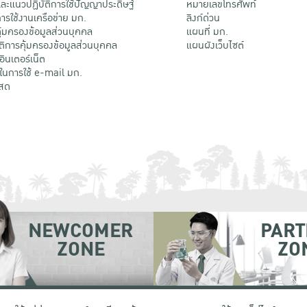
ะแนวปฏิบัติการใช้ปัญญาประดิษฐ์
หมายเลขโทรศัพท์
รใช้งานเครือข่าย มก.
ลิงก์ด่วน
้มครองข้อมูลส่วนบุคคล
แผนที่ มก.
ติการคุ้มครองข้อมูลส่วนบุคคล
แผนผังเว็บไซต์
้อินเตอร์เน็ต
ติในการใช้ e-mail มก.
สด
NEWCOMER
PART
ZONE
ZO
 เขตจตุจักร กรุงเทพฯ 10900
โทรศัพท์ +66 (0) 2942 8200-45