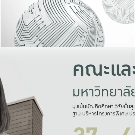
และความสุข
มองปัญหา
แก้ไขจากปั
และสร้างเครื
คณะและ
มหาวิทยาล
มุ่งเน้นบัณฑิตศึกษา วิจัยขั้น
ฐาน บริหารโครงการพิเศษ ปร