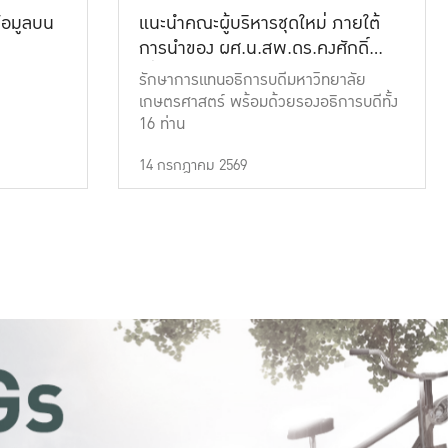
้อมูลบน
แนะนำคณะผู้บริหารชุดใหม่ ภายใต้
การนำของ ผศ.น.สพ.ดร.คงศักดิ์
เที่ยงธรรม
รักษาการแทนอธิการบดีมหาวิทยาลัย
เกษตรศาสตร์ พร้อมด้วยรองอธิการบดีทั้ง
16 ท่าน
14 กรกฎาคม 2569