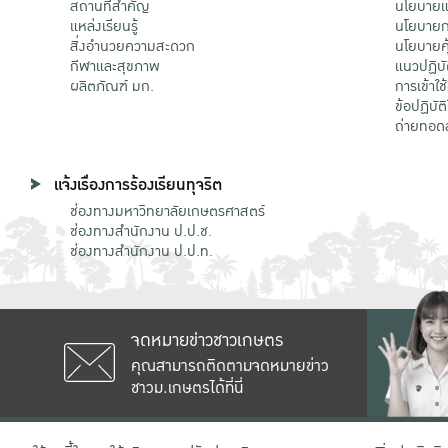
สถานที่สำคัญ
นโยบายแล
แหล่งเรียนรู้
นโยบายกา
สิ่งอำนวยความสะดวก
นโยบายคุ
กีฬาและสุขภาพ
แนวปฏิบั
ผลิตภัณฑ์ มก.
การเข้าใช
ข้อปฏิบั
ถ่ายทอด
แจ้งเรื่องการร้องเรียนทุจริต
ช่องทางมหาวิทยาลัยเกษตรศาสตร์
ช่องทางสำนักงาน ป.ป.ช.
ช่องทางสำนักงาน ป.ป.ท.
จดหมายข่าวชาวเกษตร
คุณสามารถติดตามจดหมายข่าว
ชาวม.เกษตรได้ที่นี่
เลขที่ 50 ถนนงามวงศ์วาน แขวงลาดยาว