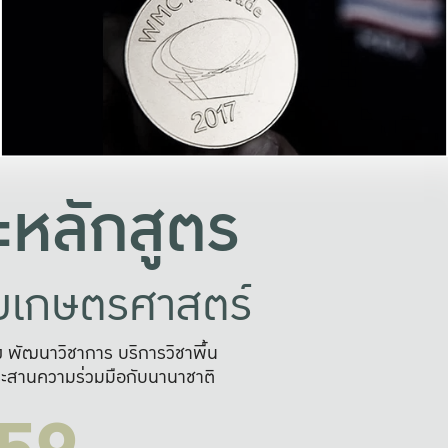
อย่างยั่งยืน
และผลักดันในการใช้ระบบส
ในภาพกว้าง
เพื่อการทำงานแบบ
ญหาจุดเล็กๆ
อข่ายขยายผล
สะดวก รวดเร
และนำไป
บริการด้าน AI อย
หลักสูตร
ัยเกษตรศาสตร์
สูง พัฒนาวิชาการ บริการวิชาพื้น
ะสานความร่วมมือกับนานาชาติ