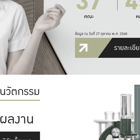
37
4
คณะ
ห
ข้อมูล ณ วันที่ 27 ตุลาคม พ.ศ. 2568
รายละเอีย
ะนวัตกรรม
ผลงาน