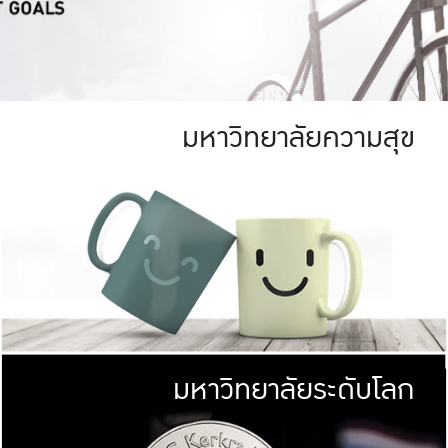
มหาวิทยาลัยความสุข
ย
สีเขียว
มหาวิทยาลัย
ก
สดใส หนาแน่น
ไม่ได้มีเป้าหมา
AN FOREST)
มหาวิทยาลัยชั้นนำทางด้านการว
ICULTURE)
แต่ KU มุ่งเน
าณ 1,400 ไร่
เพื่อสร้างคว
<< คลิก >>
ให้กับประชาชนใ
มหาวิทยาลัยระดับโลก
่อสังคม
มหาวิทยาลั
ามกินดีอยู่ดี
พร้อมที่จ