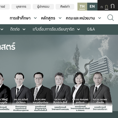
ก
ก
TH
EN
ก
ารย์
บุคลากร
ผู้ปกครอง
ศิษย์เก่า
การเข้าศึกษา
หลักสูตร
คณะและหน่วยงาน
ติดต่อ
แจ้งเรื่องการร้องเรียนทุจริต
Q&A