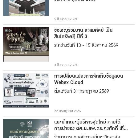
5 สิงหาคม 2569
ขอเชิญร่วมงาน สะสมศิลป์ เป็น
สิน(ทรัพย์) ปีที่ 3
ระหว่างวันที่ 13 - 15 สิงหาคม 2569
3 สิงหาคม 2569
การเปลี่ยนแปลงการจัดเก็บข้อมูลบน
Webex Cloud
ตั้งแต่วันที่ 31 กรกฎาคม 2569
22 กรกฎาคม 2569
แนะนำคณะผู้บริหารชุดใหม่ ภายใต้
การนำของ ผศ.น.สพ.ดร.คงศักดิ์ เที่ยง
ธรรม
รักษาการแทนอธิการบดีมหาวิทยาลัย