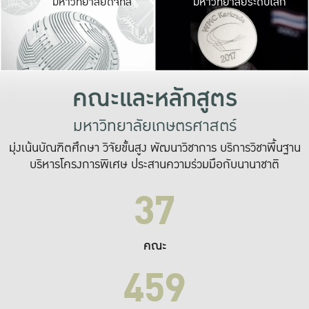
มหาวิทยาลัยดิจิทัล
มหาวิทยาลัยระดับโลก
เปลี่ยนแปลง และ
เพื่อทำงาน
ระบบสารสนเทศที่
คณะและหลักสูตร
มหาวิทยาลัยเกษตรศาสตร์
มุ่งเน้นบัณฑิตศึกษา วิจัยขั้นสูง พัฒนาวิชาการ บริการวิชาพื้นฐาน
บริหารโครงการพิเศษ ประสานความร่วมมือกับนานาชาติ
37
คณะ
459