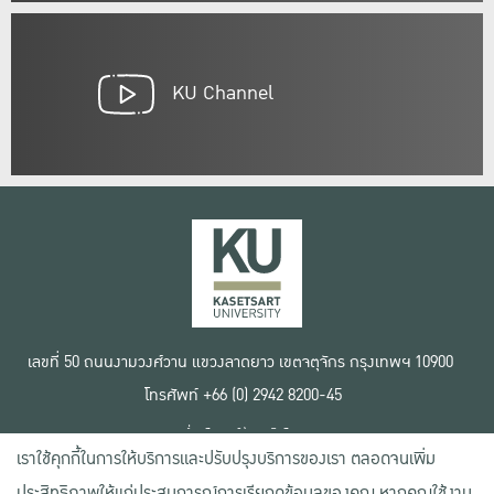
KU Channel
เลขที่ 50 ถนนงามวงศ์วาน แขวงลาดยาว เขตจตุจักร กรุงเทพฯ 10900
โทรศัพท์ +66 (0) 2942 8200-45
เงื่อนไขการใช้งานเว็บไซต์
เราใช้คุกกี้ในการให้บริการและปรับปรุงบริการของเรา ตลอดจนเพิ่ม
ข้อตกลงด้านสิทธิ์ใช้งาน
นโยบายความเป็นส่วนตัว
ประสิทธิภาพให้แก่ประสบการณ์การเรียกดูข้อมูลของคุณ หากคุณใช้งาน