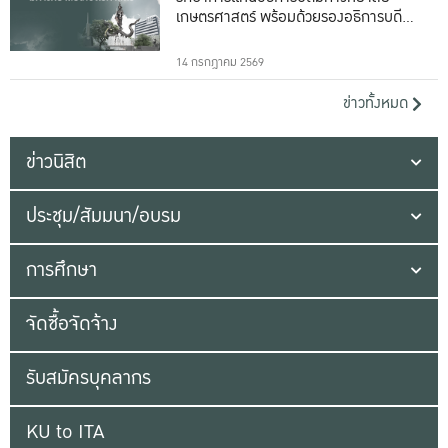
เกษตรศาสตร์ พร้อมด้วยรองอธิการบดีทั้ง
16 ท่าน
14 กรกฎาคม 2569
ข่าวทั้งหมด
ข่าวนิสิต
ประชุม/สัมมนา/อบรม
การศึกษา
จัดซื้อจัดจ้าง
รับสมัครบุคลากร
KU to ITA