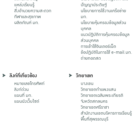
แหล่งเรียนรู้
ปัญญาประดิษฐ์
สิ่งอำนวยความสะดวก
นโยบายการใช้งานเครือข่าย
กีฬาและสุขภาพ
มก.
ผลิตภัณฑ์ มก.
นโยบายคุ้มครองข้อมูลส่วน
บุคคล
แนวปฏิบัติการคุ้มครองข้อมูล
ส่วนบุคคล
การเข้าใช้อินเตอร์เน็ต
ข้อปฏิบัติในการใช้ e-mail มก.
ถ่ายทอดสด
ลิงก์ที่เกี่ยวข้อง
วิทยาเขต
หมายเลขโทรศัพท์
บางเขน
ลิงก์ด่วน
วิทยาเขตกําแพงแสน
แผนที่ มก.
วิทยาเขตเฉลิมพระเกียรติ
แผนผังเว็บไซต์
จังหวัดสกลนคร
วิทยาเขตศรีราชา
สำนักงานเขตบริหารการเรียนรู้
พื้นที่สุพรรณบุรี