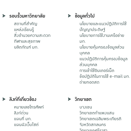
รอบรั้วมหาวิทยาลัย
ข้อมูลทั่วไป
สถานที่สำคัญ
นโยบายและแนวปฏิบัติการใช้
แหล่งเรียนรู้
ปัญญาประดิษฐ์
สิ่งอำนวยความสะดวก
นโยบายการใช้งานเครือข่าย
กีฬาและสุขภาพ
มก.
ผลิตภัณฑ์ มก.
นโยบายคุ้มครองข้อมูลส่วน
บุคคล
แนวปฏิบัติการคุ้มครองข้อมูล
ส่วนบุคคล
การเข้าใช้อินเตอร์เน็ต
ข้อปฏิบัติในการใช้ e-mail มก.
ถ่ายทอดสด
ลิงก์ที่เกี่ยวข้อง
วิทยาเขต
หมายเลขโทรศัพท์
บางเขน
ลิงก์ด่วน
วิทยาเขตกําแพงแสน
แผนที่ มก.
วิทยาเขตเฉลิมพระเกียรติ
แผนผังเว็บไซต์
จังหวัดสกลนคร
วิทยาเขตศรีราชา