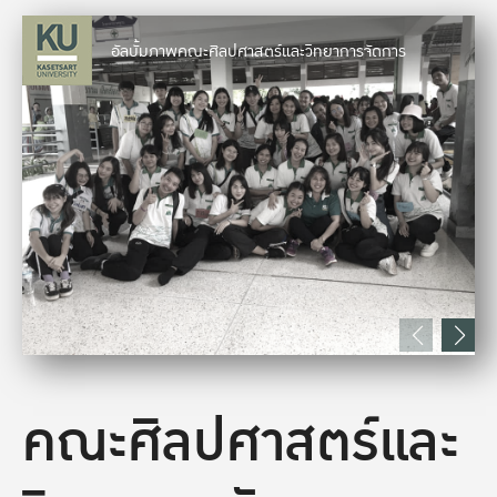
อัลบั้มภาพคณะศิลปศาสตร์และวิทยาการจัดการ
คณะศิลปศาสตร์และ