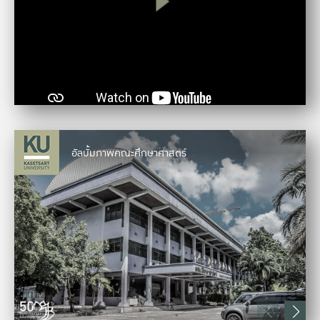
อัลบั้มภาพคณะศึกษาศาสตร์