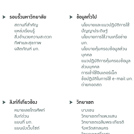
รอบรั้วมหาวิทยาลัย
ข้อมูลทั่วไป
สถานที่สำคัญ
นโยบายและแนวปฏิบัติการใช้
แหล่งเรียนรู้
ปัญญาประดิษฐ์
สิ่งอำนวยความสะดวก
นโยบายการใช้งานเครือข่าย
กีฬาและสุขภาพ
มก.
ผลิตภัณฑ์ มก.
นโยบายคุ้มครองข้อมูลส่วน
บุคคล
แนวปฏิบัติการคุ้มครองข้อมูล
ส่วนบุคคล
การเข้าใช้อินเตอร์เน็ต
ข้อปฏิบัติในการใช้ e-mail มก.
ถ่ายทอดสด
ลิงก์ที่เกี่ยวข้อง
วิทยาเขต
หมายเลขโทรศัพท์
บางเขน
ลิงก์ด่วน
วิทยาเขตกําแพงแสน
แผนที่ มก.
วิทยาเขตเฉลิมพระเกียรติ
แผนผังเว็บไซต์
จังหวัดสกลนคร