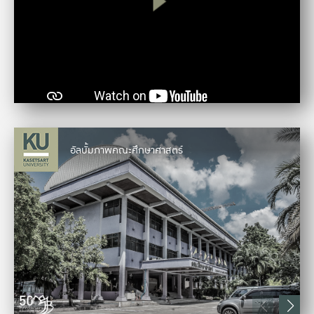
อัลบั้มภาพคณะศึกษาศาสตร์