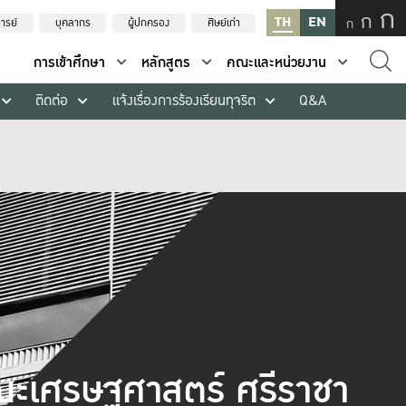
ก
ก
TH
EN
ก
ารย์
บุคลากร
ผู้ปกครอง
ศิษย์เก่า
การเข้าศึกษา
หลักสูตร
คณะและหน่วยงาน
ติดต่อ
แจ้งเรื่องการร้องเรียนทุจริต
Q&A
ะเศรษฐศาสตร์ ศรีราชา