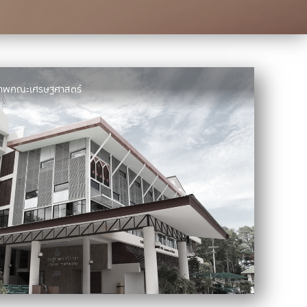
มภาพคณะเศรษฐศาสตร์