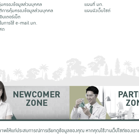
้มครองข้อมูลส่วนบุคคล
แผนที่ มก.
ติการคุ้มครองข้อมูลส่วนบุคคล
แผนผังเว็บไซต์
้อินเตอร์เน็ต
ติในการใช้ e-mail มก.
สด
NEWCOMER
PART
ZONE
ZO
 เขตจตุจักร กรุงเทพฯ 10900
โทรศัพท์ +66 (0) 2942 8200-45
ิภาพให้แก่ประสบการณ์การเรียกดูข้อมูลของคุณ หากคุณใช้งานเว็ปไซต์ของเราต