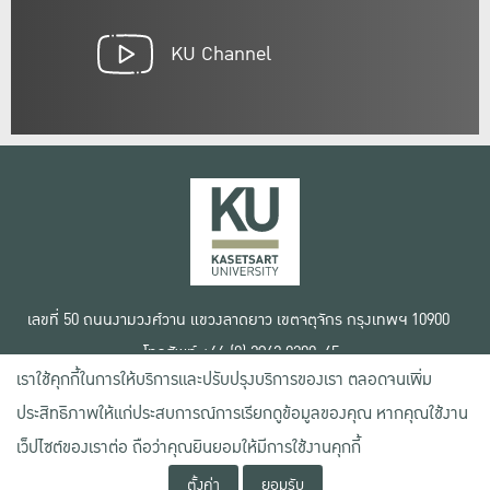
KU Channel
เลขที่ 50 ถนนงามวงศ์วาน แขวงลาดยาว เขตจตุจักร กรุงเทพฯ 10900
โทรศัพท์ +66 (0) 2942 8200-45
เราใช้คุกกี้ในการให้บริการและปรับปรุงบริการของเรา ตลอดจนเพิ่ม
เงื่อนไขการใช้งานเว็บไซต์
ประสิทธิภาพให้แก่ประสบการณ์การเรียกดูข้อมูลของคุณ หากคุณใช้งาน
ข้อตกลงด้านสิทธิ์ใช้งาน
เว็ปไซต์ของเราต่อ ถือว่าคุณยินยอมให้มีการใช้งานคุกกี้
นโยบายความเป็นส่วนตัว
สงวนลิขสิทธิ์ © 2020 มหาวิทยาลัยเกษตรศาสตร์
ตั้งค่า
ยอมรับ