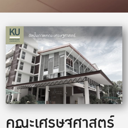
อัลบั้มภาพคณะเศรษฐศาสตร์
คณะเศรษฐศาสตร์