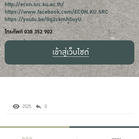
http://econ.src.ku.ac.th/
https://www.facebook.com/ECON.KU.SRC
https://youtu.be/Gg2ckmh5uyU
โทรศัพท์ 038 352 902
เข้าสู่เว็บไซต์
2525
0