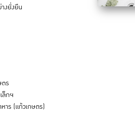
งยั่งยืน
ษตร
เล็กฯ
หาร (แก้วเกษตร)