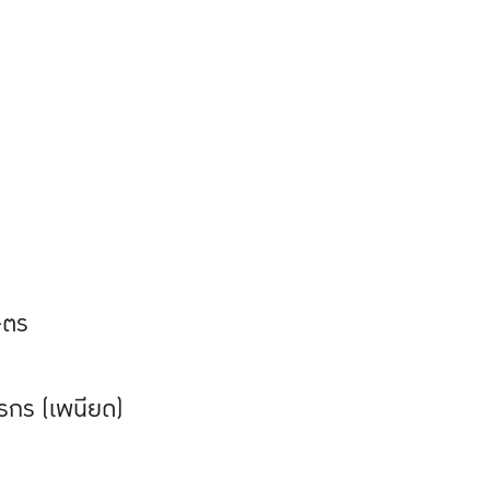
ษตร
รกร (เพนียด)