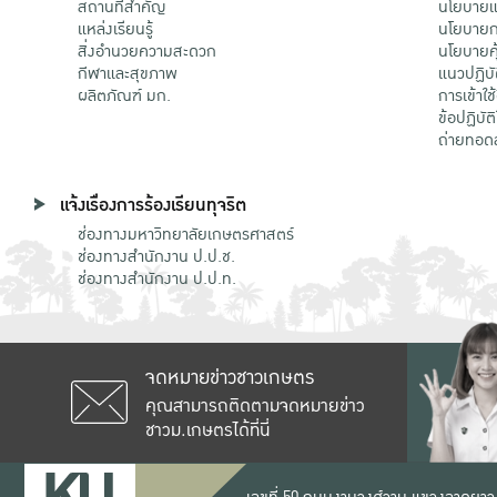
สถานที่สำคัญ
นโยบายแล
แหล่งเรียนรู้
นโยบายกา
สิ่งอำนวยความสะดวก
นโยบายคุ
กีฬาและสุขภาพ
แนวปฏิบั
ผลิตภัณฑ์ มก.
การเข้าใช
ข้อปฏิบั
ถ่ายทอด
แจ้งเรื่องการร้องเรียนทุจริต
ช่องทางมหาวิทยาลัยเกษตรศาสตร์
ช่องทางสำนักงาน ป.ป.ช.
ช่องทางสำนักงาน ป.ป.ท.
จดหมายข่าวชาวเกษตร
คุณสามารถติดตามจดหมายข่าว
ชาวม.เกษตรได้ที่นี่
เลขที่ 50 ถนนงามวงศ์วาน แขวงลาดยาว