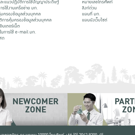
ะแนวปฏิบัติการใช้ปัญญาประดิษฐ์
หมายเลขโทรศัพท์
รใช้งานเครือข่าย มก.
ลิงก์ด่วน
้มครองข้อมูลส่วนบุคคล
แผนที่ มก.
ติการคุ้มครองข้อมูลส่วนบุคคล
แผนผังเว็บไซต์
้อินเตอร์เน็ต
ติในการใช้ e-mail มก.
สด
NEWCOMER
PART
ZONE
ZO
 เขตจตุจักร กรุงเทพฯ 10900
โทรศัพท์ +66 (0) 2942 8200-45