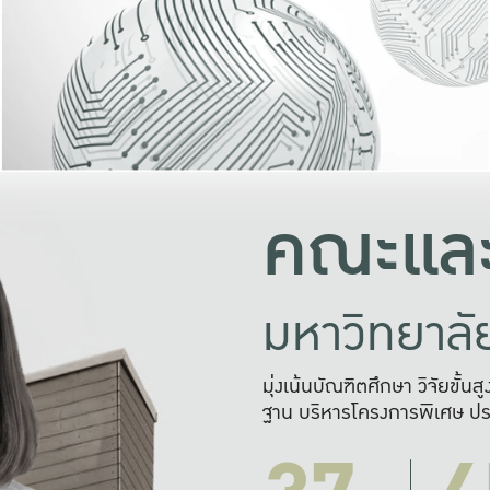
และความสุข
มองปัญหา
แก้ไขจากปั
และสร้างเครื
คณะและ
มหาวิทยาล
มุ่งเน้นบัณฑิตศึกษา วิจัยขั้น
ฐาน บริหารโครงการพิเศษ ปร