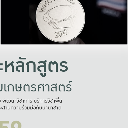
อย่างยั่งยืน
และผลักดันในการใช้ระบบส
ในภาพกว้าง
เพื่อการทำงานแบบ
ญหาจุดเล็กๆ
อข่ายขยายผล
สะดวก รวดเร
และนำไป
บริการด้าน AI อย
หลักสูตร
ัยเกษตรศาสตร์
สูง พัฒนาวิชาการ บริการวิชาพื้น
ะสานความร่วมมือกับนานาชาติ