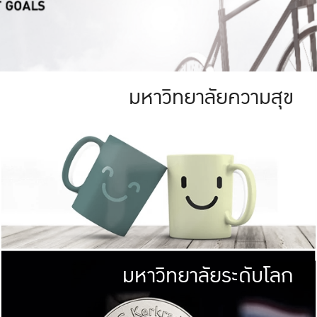
มหาวิทยาลัยความสุข
ย
สีเขียว
มหาวิทยาลัย
ก
สดใส หนาแน่น
ไม่ได้มีเป้าหมา
AN FOREST)
มหาวิทยาลัยชั้นนำทางด้านการว
ICULTURE)
แต่ KU มุ่งเน
าณ 1,400 ไร่
เพื่อสร้างคว
<< คลิก >>
ให้กับประชาชนใ
มหาวิทยาลัยระดับโลก
่อสังคม
มหาวิทยาลั
ามกินดีอยู่ดี
พร้อมที่จ