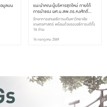
้อมูลบน
แนะนำคณะผู้บริหารชุดใหม่ ภายใต้
การนำของ ผศ.น.สพ.ดร.คงศักดิ์
เที่ยงธรรม
รักษาการแทนอธิการบดีมหาวิทยาลัย
เกษตรศาสตร์ พร้อมด้วยรองอธิการบดีทั้ง
16 ท่าน
14 กรกฎาคม 2569