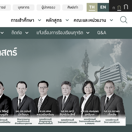
ก
ก
TH
EN
ก
ารย์
บุคลากร
ผู้ปกครอง
ศิษย์เก่า
การเข้าศึกษา
หลักสูตร
คณะและหน่วยงาน
ติดต่อ
แจ้งเรื่องการร้องเรียนทุจริต
Q&A