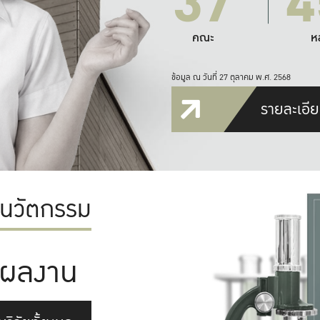
37
4
คณะ
ห
ข้อมูล ณ วันที่ 27 ตุลาคม พ.ศ. 2568
รายละเอีย
ะนวัตกรรม
ผลงาน