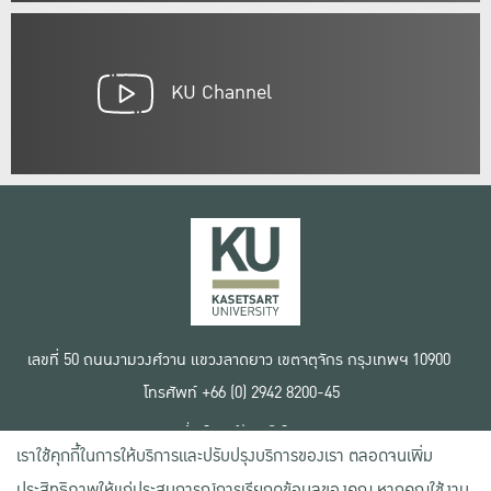
KU Channel
เลขที่ 50 ถนนงามวงศ์วาน แขวงลาดยาว เขตจตุจักร กรุงเทพฯ 10900
โทรศัพท์ +66 (0) 2942 8200-45
เงื่อนไขการใช้งานเว็บไซต์
เราใช้คุกกี้ในการให้บริการและปรับปรุงบริการของเรา ตลอดจนเพิ่ม
ข้อตกลงด้านสิทธิ์ใช้งาน
นโยบายความเป็นส่วนตัว
ประสิทธิภาพให้แก่ประสบการณ์การเรียกดูข้อมูลของคุณ หากคุณใช้งาน