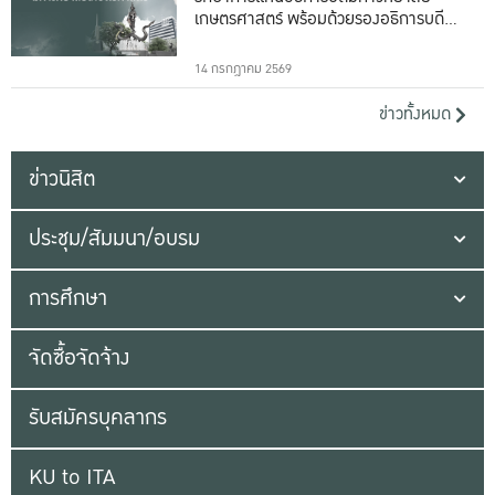
เกษตรศาสตร์ พร้อมด้วยรองอธิการบดีทั้ง
16 ท่าน
14 กรกฎาคม 2569
ข่าวทั้งหมด
ข่าวนิสิต
ประชุม/สัมมนา/อบรม
การศึกษา
จัดซื้อจัดจ้าง
รับสมัครบุคลากร
KU to ITA