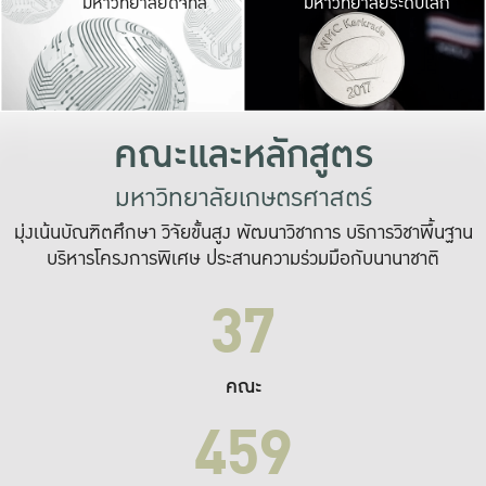
มหาวิทยาลัยดิจิทัล
มหาวิทยาลัยระดับโลก
เปลี่ยนแปลง และ
เพื่อทำงาน
ระบบสารสนเทศที่
คณะและหลักสูตร
มหาวิทยาลัยเกษตรศาสตร์
มุ่งเน้นบัณฑิตศึกษา วิจัยขั้นสูง พัฒนาวิชาการ บริการวิชาพื้นฐาน
บริหารโครงการพิเศษ ประสานความร่วมมือกับนานาชาติ
37
คณะ
459