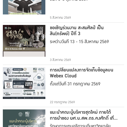
5 สิงหาคม 2569
ขอเชิญร่วมงาน สะสมศิลป์ เป็น
สิน(ทรัพย์) ปีที่ 3
ระหว่างวันที่ 13 - 15 สิงหาคม 2569
3 สิงหาคม 2569
การเปลี่ยนแปลงการจัดเก็บข้อมูลบน
Webex Cloud
ตั้งแต่วันที่ 31 กรกฎาคม 2569
22 กรกฎาคม 2569
แนะนำคณะผู้บริหารชุดใหม่ ภายใต้
การนำของ ผศ.น.สพ.ดร.คงศักดิ์ เที่ยง
ธรรม
รักษาการแทนอธิการบดีมหาวิทยาลัย