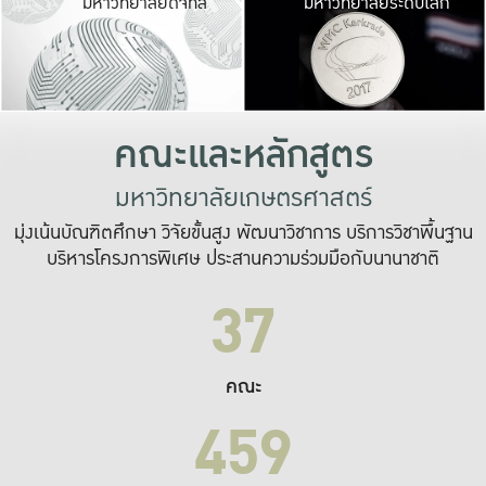
มหาวิทยาลัยดิจิทัล
มหาวิทยาลัยระดับโลก
เปลี่ยนแปลง และ
เพื่อทำงาน
ระบบสารสนเทศที่
คณะและหลักสูตร
มหาวิทยาลัยเกษตรศาสตร์
มุ่งเน้นบัณฑิตศึกษา วิจัยขั้นสูง พัฒนาวิชาการ บริการวิชาพื้นฐาน
บริหารโครงการพิเศษ ประสานความร่วมมือกับนานาชาติ
37
คณะ
459