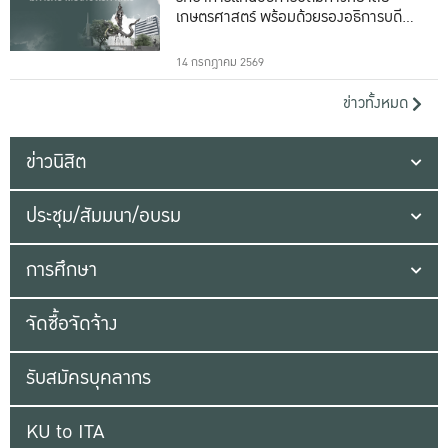
เกษตรศาสตร์ พร้อมด้วยรองอธิการบดีทั้ง
16 ท่าน
14 กรกฎาคม 2569
ข่าวทั้งหมด
ข่าวนิสิต
ประชุม/สัมมนา/อบรม
การศึกษา
จัดซื้อจัดจ้าง
รับสมัครบุคลากร
KU to ITA