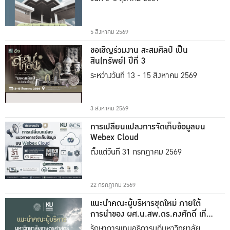
5 สิงหาคม 2569
ขอเชิญร่วมงาน สะสมศิลป์ เป็น
สิน(ทรัพย์) ปีที่ 3
ระหว่างวันที่ 13 - 15 สิงหาคม 2569
3 สิงหาคม 2569
การเปลี่ยนแปลงการจัดเก็บข้อมูลบน
Webex Cloud
ตั้งแต่วันที่ 31 กรกฎาคม 2569
22 กรกฎาคม 2569
แนะนำคณะผู้บริหารชุดใหม่ ภายใต้
การนำของ ผศ.น.สพ.ดร.คงศักดิ์ เที่ยง
ธรรม
รักษาการแทนอธิการบดีมหาวิทยาลัย