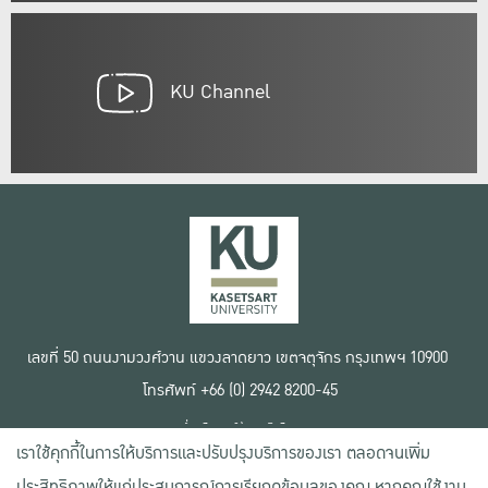
KU Channel
เลขที่ 50 ถนนงามวงศ์วาน แขวงลาดยาว เขตจตุจักร กรุงเทพฯ 10900
โทรศัพท์ +66 (0) 2942 8200-45
เงื่อนไขการใช้งานเว็บไซต์
เราใช้คุกกี้ในการให้บริการและปรับปรุงบริการของเรา ตลอดจนเพิ่ม
ข้อตกลงด้านสิทธิ์ใช้งาน
นโยบายความเป็นส่วนตัว
ประสิทธิภาพให้แก่ประสบการณ์การเรียกดูข้อมูลของคุณ หากคุณใช้งาน