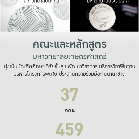
มหาวิทยาลัยดิจิทัล
มหาวิทยาลัยระดับโลก
เปลี่ยนแปลง และ
เพื่อทำงาน
ระบบสารสนเทศที่
คณะและหลักสูตร
มหาวิทยาลัยเกษตรศาสตร์
มุ่งเน้นบัณฑิตศึกษา วิจัยขั้นสูง พัฒนาวิชาการ บริการวิชาพื้นฐาน
บริหารโครงการพิเศษ ประสานความร่วมมือกับนานาชาติ
37
คณะ
459