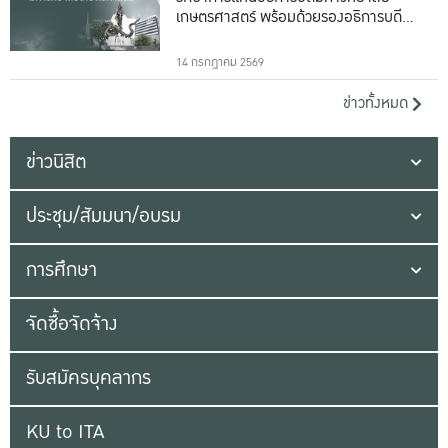
เกษตรศาสตร์ พร้อมด้วยรองอธิการบดีทั้ง
16 ท่าน
14 กรกฎาคม 2569
ข่าวทั้งหมด
ข่าวนิสิต
ประชุม/สัมมนา/อบรม
การศึกษา
จัดซื้อจัดจ้าง
รับสมัครบุคลากร
KU to ITA