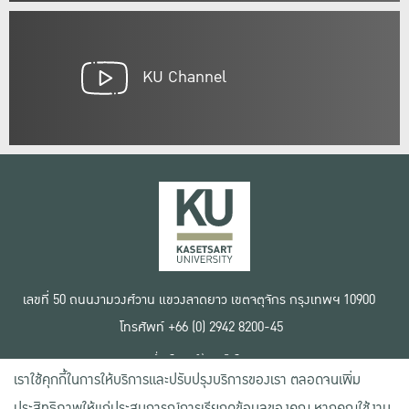
KU Channel
เลขที่ 50 ถนนงามวงศ์วาน แขวงลาดยาว เขตจตุจักร กรุงเทพฯ 10900
โทรศัพท์ +66 (0) 2942 8200-45
เงื่อนไขการใช้งานเว็บไซต์
เราใช้คุกกี้ในการให้บริการและปรับปรุงบริการของเรา ตลอดจนเพิ่ม
ข้อตกลงด้านสิทธิ์ใช้งาน
นโยบายความเป็นส่วนตัว
ประสิทธิภาพให้แก่ประสบการณ์การเรียกดูข้อมูลของคุณ หากคุณใช้งาน