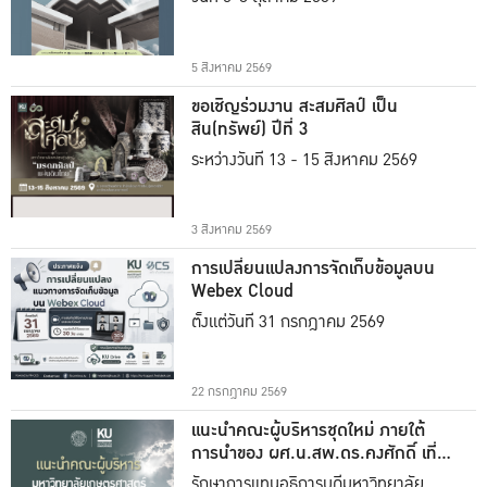
5 สิงหาคม 2569
ขอเชิญร่วมงาน สะสมศิลป์ เป็น
สิน(ทรัพย์) ปีที่ 3
ระหว่างวันที่ 13 - 15 สิงหาคม 2569
3 สิงหาคม 2569
การเปลี่ยนแปลงการจัดเก็บข้อมูลบน
Webex Cloud
ตั้งแต่วันที่ 31 กรกฎาคม 2569
22 กรกฎาคม 2569
แนะนำคณะผู้บริหารชุดใหม่ ภายใต้
การนำของ ผศ.น.สพ.ดร.คงศักดิ์ เที่ยง
ธรรม
รักษาการแทนอธิการบดีมหาวิทยาลัย