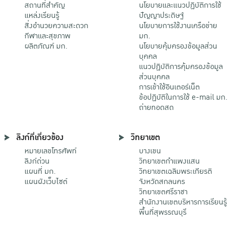
สถานที่สำคัญ
นโยบายและแนวปฏิบัติการใช้
แหล่งเรียนรู้
ปัญญาประดิษฐ์
สิ่งอำนวยความสะดวก
นโยบายการใช้งานเครือข่าย
กีฬาและสุขภาพ
มก.
ผลิตภัณฑ์ มก.
นโยบายคุ้มครองข้อมูลส่วน
บุคคล
แนวปฏิบัติการคุ้มครองข้อมูล
ส่วนบุคคล
การเข้าใช้อินเตอร์เน็ต
ข้อปฏิบัติในการใช้ e-mail มก.
ถ่ายทอดสด
ลิงก์ที่เกี่ยวข้อง
วิทยาเขต
หมายเลขโทรศัพท์
บางเขน
ลิงก์ด่วน
วิทยาเขตกําแพงแสน
แผนที่ มก.
วิทยาเขตเฉลิมพระเกียรติ
แผนผังเว็บไซต์
จังหวัดสกลนคร
วิทยาเขตศรีราชา
สำนักงานเขตบริหารการเรียนรู้
พื้นที่สุพรรณบุรี