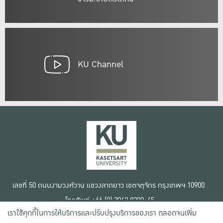
KU Channel
เลขที่ 50 ถนนงามวงศ์วาน แขวงลาดยาว เขตจตุจักร กรุงเทพฯ 10900
โทรศัพท์ +66 (0) 2942 8200-45
เราใช้คุกกี้ในการให้บริการและปรับปรุงบริการของเรา ตลอดจนเพิ่ม
เงื่อนไขการใช้งานเว็บไซต์