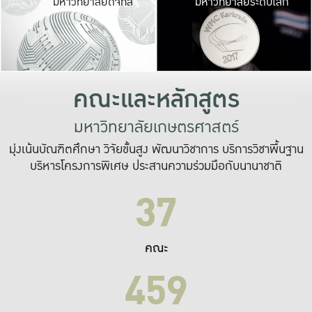
มหาวิทยาลัยดิจิทัล
มหาวิทยาลัยระดับโลก
เปลี่ยนแปลง และ
เพื่อทำงาน
ระบบสารสนเทศที่
คณะและหลักสูตร
มหาวิทยาลัยเกษตรศาสตร์
มุ่งเน้นบัณฑิตศึกษา วิจัยขั้นสูง พัฒนาวิชาการ บริการวิชาพื้นฐาน
บริหารโครงการพิเศษ ประสานความร่วมมือกับนานาชาติ
37
คณะ
459