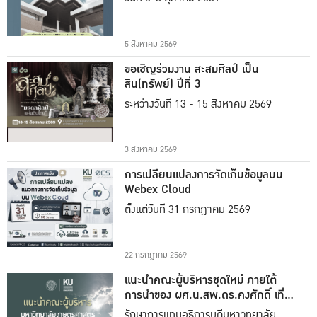
5 สิงหาคม 2569
ขอเชิญร่วมงาน สะสมศิลป์ เป็น
สิน(ทรัพย์) ปีที่ 3
ระหว่างวันที่ 13 - 15 สิงหาคม 2569
3 สิงหาคม 2569
การเปลี่ยนแปลงการจัดเก็บข้อมูลบน
Webex Cloud
ตั้งแต่วันที่ 31 กรกฎาคม 2569
22 กรกฎาคม 2569
แนะนำคณะผู้บริหารชุดใหม่ ภายใต้
การนำของ ผศ.น.สพ.ดร.คงศักดิ์ เที่ยง
ธรรม
รักษาการแทนอธิการบดีมหาวิทยาลัย