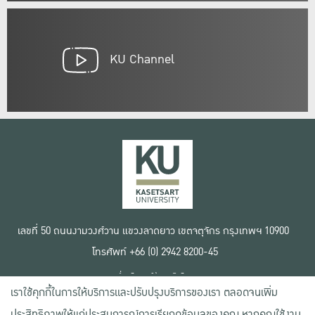
KU Channel
เลขที่ 50 ถนนงามวงศ์วาน แขวงลาดยาว เขตจตุจักร กรุงเทพฯ 10900
โทรศัพท์ +66 (0) 2942 8200-45
เงื่อนไขการใช้งานเว็บไซต์
เราใช้คุกกี้ในการให้บริการและปรับปรุงบริการของเรา ตลอดจนเพิ่ม
ข้อตกลงด้านสิทธิ์ใช้งาน
นโยบายความเป็นส่วนตัว
ประสิทธิภาพให้แก่ประสบการณ์การเรียกดูข้อมูลของคุณ หากคุณใช้งาน