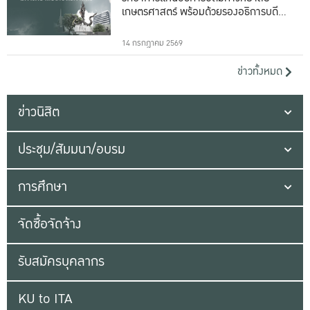
เกษตรศาสตร์ พร้อมด้วยรองอธิการบดีทั้ง
16 ท่าน
14 กรกฎาคม 2569
ข่าวทั้งหมด
ข่าวนิสิต
ประชุม/สัมมนา/อบรม
การศึกษา
จัดซื้อจัดจ้าง
รับสมัครบุคลากร
KU to ITA