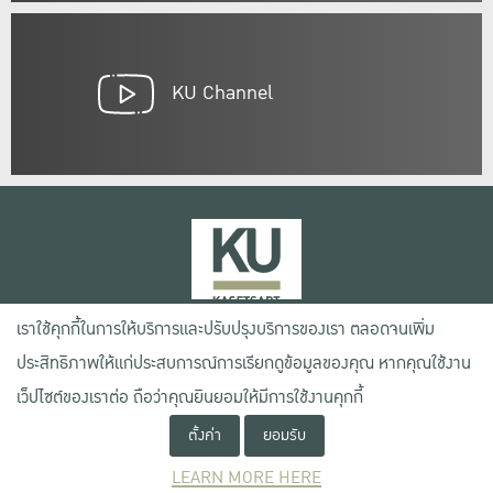
KU Channel
เราใช้คุกกี้ในการให้บริการและปรับปรุงบริการของเรา ตลอดจนเพิ่ม
เลขที่ 50 ถนนงามวงศ์วาน แขวงลาดยาว เขตจตุจักร กรุงเทพฯ 10900
ประสิทธิภาพให้แก่ประสบการณ์การเรียกดูข้อมูลของคุณ หากคุณใช้งาน
โทรศัพท์ +66 (0) 2942 8200-45
เว็ปไซต์ของเราต่อ ถือว่าคุณยินยอมให้มีการใช้งานคุกกี้
ตั้งค่า
ยอมรับ
เงื่อนไขการใช้งานเว็บไซต์
ข้อตกลงด้านสิทธิ์ใช้งาน
LEARN MORE HERE
นโยบายความเป็นส่วนตัว