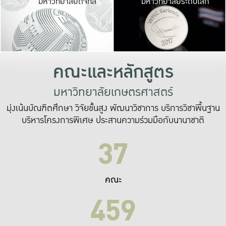
มหาวิทยาลัยดิจิทัล
มหาวิทยาลัยระดับโลก
เปลี่ยนแปลง และ
เพื่อทำงาน
ระบบสารสนเทศที่
คณะและหลักสูตร
มหาวิทยาลัยเกษตรศาสตร์
มุ่งเน้นบัณฑิตศึกษา วิจัยขั้นสูง พัฒนาวิชาการ บริการวิชาพื้นฐาน
บริหารโครงการพิเศษ ประสานความร่วมมือกับนานาชาติ
37
คณะ
459