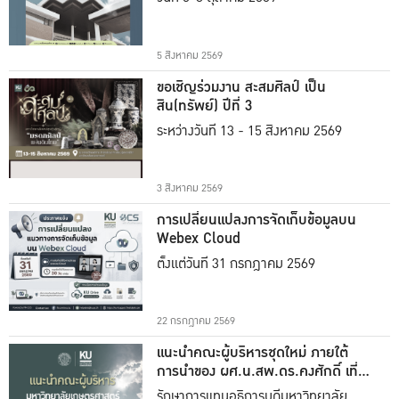
5 สิงหาคม 2569
ขอเชิญร่วมงาน สะสมศิลป์ เป็น
สิน(ทรัพย์) ปีที่ 3
ระหว่างวันที่ 13 - 15 สิงหาคม 2569
3 สิงหาคม 2569
การเปลี่ยนแปลงการจัดเก็บข้อมูลบน
Webex Cloud
ตั้งแต่วันที่ 31 กรกฎาคม 2569
22 กรกฎาคม 2569
แนะนำคณะผู้บริหารชุดใหม่ ภายใต้
การนำของ ผศ.น.สพ.ดร.คงศักดิ์ เที่ยง
ธรรม
รักษาการแทนอธิการบดีมหาวิทยาลัย