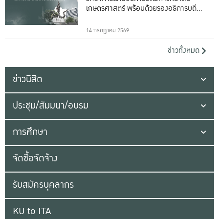
เกษตรศาสตร์ พร้อมด้วยรองอธิการบดีทั้ง
16 ท่าน
14 กรกฎาคม 2569
ข่าวทั้งหมด
ข่าวนิสิต
ประชุม/สัมมนา/อบรม
การศึกษา
จัดซื้อจัดจ้าง
รับสมัครบุคลากร
KU to ITA