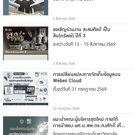
5 สิงหาคม 2569
ขอเชิญร่วมงาน สะสมศิลป์ เป็น
สิน(ทรัพย์) ปีที่ 3
ระหว่างวันที่ 13 - 15 สิงหาคม 2569
3 สิงหาคม 2569
การเปลี่ยนแปลงการจัดเก็บข้อมูลบน
Webex Cloud
ตั้งแต่วันที่ 31 กรกฎาคม 2569
22 กรกฎาคม 2569
แนะนำคณะผู้บริหารชุดใหม่ ภายใต้
การนำของ ผศ.น.สพ.ดร.คงศักดิ์ เที่ยง
ธรรม
รักษาการแทนอธิการบดีมหาวิทยาลัย