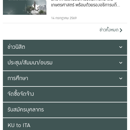
เกษตรศาสตร์ พร้อมด้วยรองอธิการบดีทั้ง
16 ท่าน
14 กรกฎาคม 2569
ข่าวทั้งหมด
ข่าวนิสิต
ประชุม/สัมมนา/อบรม
การศึกษา
จัดซื้อจัดจ้าง
รับสมัครบุคลากร
KU to ITA