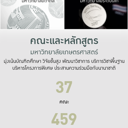
มหาวิทยาลัยดิจิทัล
มหาวิทยาลัยระดับโลก
เปลี่ยนแปลง และ
เพื่อทำงาน
ระบบสารสนเทศที่
คณะและหลักสูตร
มหาวิทยาลัยเกษตรศาสตร์
มุ่งเน้นบัณฑิตศึกษา วิจัยขั้นสูง พัฒนาวิชาการ บริการวิชาพื้นฐาน
บริหารโครงการพิเศษ ประสานความร่วมมือกับนานาชาติ
37
คณะ
459