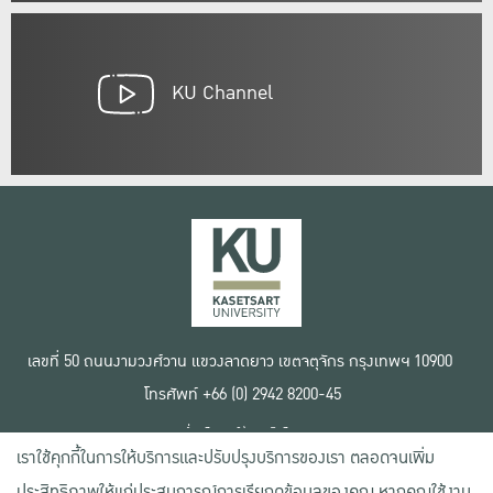
KU Channel
เลขที่ 50 ถนนงามวงศ์วาน แขวงลาดยาว เขตจตุจักร กรุงเทพฯ 10900
โทรศัพท์ +66 (0) 2942 8200-45
เงื่อนไขการใช้งานเว็บไซต์
เราใช้คุกกี้ในการให้บริการและปรับปรุงบริการของเรา ตลอดจนเพิ่ม
ข้อตกลงด้านสิทธิ์ใช้งาน
นโยบายความเป็นส่วนตัว
ประสิทธิภาพให้แก่ประสบการณ์การเรียกดูข้อมูลของคุณ หากคุณใช้งาน