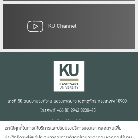
KU Channel
เลขที่ 50 ถนนงามวงศ์วาน แขวงลาดยาว เขตจตุจักร กรุงเทพฯ 10900
โทรศัพท์ +66 (0) 2942 8200-45
เงื่อนไขการใช้งานเว็บไซต์
เราใช้คุกกี้ในการให้บริการและปรับปรุงบริการของเรา ตลอดจนเพิ่ม
ข้อตกลงด้านสิทธิ์ใช้งาน
นโยบายความเป็นส่วนตัว
ประสิทธิภาพให้แก่ประสบการณ์การเรียกดูข้อมูลของคุณ หากคุณใช้งาน