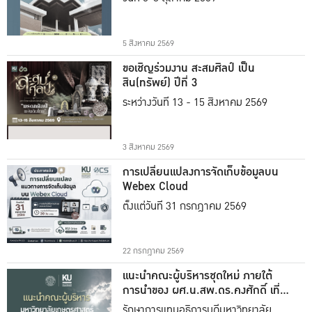
5 สิงหาคม 2569
ขอเชิญร่วมงาน สะสมศิลป์ เป็น
สิน(ทรัพย์) ปีที่ 3
ระหว่างวันที่ 13 - 15 สิงหาคม 2569
3 สิงหาคม 2569
การเปลี่ยนแปลงการจัดเก็บข้อมูลบน
Webex Cloud
ตั้งแต่วันที่ 31 กรกฎาคม 2569
22 กรกฎาคม 2569
แนะนำคณะผู้บริหารชุดใหม่ ภายใต้
การนำของ ผศ.น.สพ.ดร.คงศักดิ์ เที่ยง
ธรรม
รักษาการแทนอธิการบดีมหาวิทยาลัย