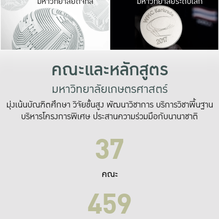
มหาวิทยาลัยดิจิทัล
มหาวิทยาลัยระดับโลก
เปลี่ยนแปลง และ
เพื่อทำงาน
ระบบสารสนเทศที่
คณะและหลักสูตร
มหาวิทยาลัยเกษตรศาสตร์
มุ่งเน้นบัณฑิตศึกษา วิจัยขั้นสูง พัฒนาวิชาการ บริการวิชาพื้นฐาน
บริหารโครงการพิเศษ ประสานความร่วมมือกับนานาชาติ
37
คณะ
459