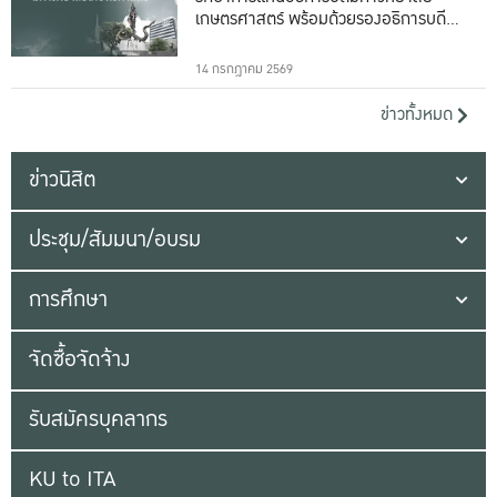
เกษตรศาสตร์ พร้อมด้วยรองอธิการบดีทั้ง
16 ท่าน
14 กรกฎาคม 2569
ข่าวทั้งหมด
ข่าวนิสิต
ประชุม/สัมมนา/อบรม
การศึกษา
จัดซื้อจัดจ้าง
รับสมัครบุคลากร
KU to ITA