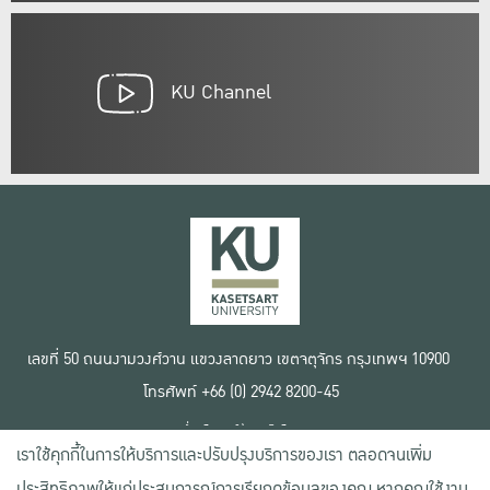
KU Channel
เลขที่ 50 ถนนงามวงศ์วาน แขวงลาดยาว เขตจตุจักร กรุงเทพฯ 10900
โทรศัพท์ +66 (0) 2942 8200-45
เงื่อนไขการใช้งานเว็บไซต์
เราใช้คุกกี้ในการให้บริการและปรับปรุงบริการของเรา ตลอดจนเพิ่ม
ข้อตกลงด้านสิทธิ์ใช้งาน
นโยบายความเป็นส่วนตัว
ประสิทธิภาพให้แก่ประสบการณ์การเรียกดูข้อมูลของคุณ หากคุณใช้งาน