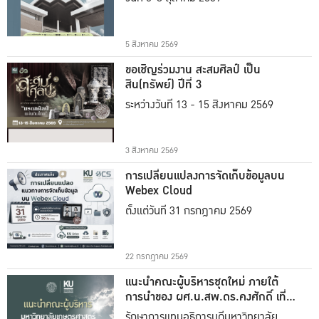
5 สิงหาคม 2569
ขอเชิญร่วมงาน สะสมศิลป์ เป็น
สิน(ทรัพย์) ปีที่ 3
ระหว่างวันที่ 13 - 15 สิงหาคม 2569
3 สิงหาคม 2569
การเปลี่ยนแปลงการจัดเก็บข้อมูลบน
Webex Cloud
ตั้งแต่วันที่ 31 กรกฎาคม 2569
22 กรกฎาคม 2569
แนะนำคณะผู้บริหารชุดใหม่ ภายใต้
การนำของ ผศ.น.สพ.ดร.คงศักดิ์ เที่ยง
ธรรม
รักษาการแทนอธิการบดีมหาวิทยาลัย