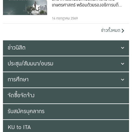
เกษตรศาสตร์ พร้อมด้วยรองอธิการบดีทั้ง
16 ท่าน
14 กรกฎาคม 2569
ข่าวทั้งหมด
ข่าวนิสิต
ประชุม/สัมมนา/อบรม
การศึกษา
จัดซื้อจัดจ้าง
รับสมัครบุคลากร
KU to ITA