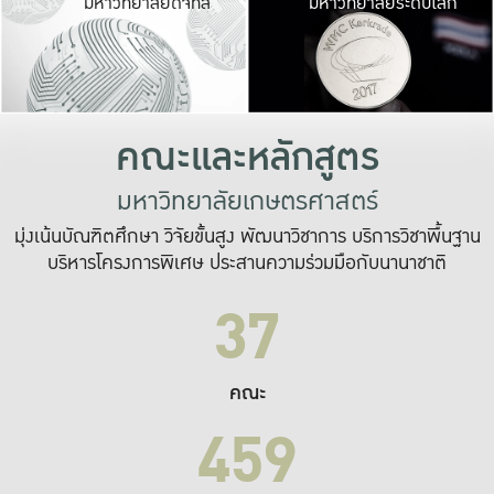
มหาวิทยาลัยดิจิทัล
มหาวิทยาลัยระดับโลก
เปลี่ยนแปลง และ
เพื่อทำงาน
ระบบสารสนเทศที่
คณะและหลักสูตร
มหาวิทยาลัยเกษตรศาสตร์
มุ่งเน้นบัณฑิตศึกษา วิจัยขั้นสูง พัฒนาวิชาการ บริการวิชาพื้นฐาน
บริหารโครงการพิเศษ ประสานความร่วมมือกับนานาชาติ
37
คณะ
459