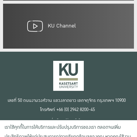
KU Channel
เลขที่ 50 ถนนงามวงศ์วาน แขวงลาดยาว เขตจตุจักร กรุงเทพฯ 10900
โทรศัพท์ +66 (0) 2942 8200-45
เงื่อนไขการใช้งานเว็บไซต์
เราใช้คุกกี้ในการให้บริการและปรับปรุงบริการของเรา ตลอดจนเพิ่ม
ข้อตกลงด้านสิทธิ์ใช้งาน
นโยบายความเป็นส่วนตัว
ประสิทธิภาพให้แก่ประสบการณ์การเรียกดูข้อมูลของคุณ หากคุณใช้งาน