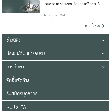
เกษตรศาสตร์ พร้อมด้วยรองอธิการบดีทั้ง
16 ท่าน
14 กรกฎาคม 2569
ข่าวทั้งหมด
ข่าวนิสิต
ประชุม/สัมมนา/อบรม
การศึกษา
จัดซื้อจัดจ้าง
รับสมัครบุคลากร
KU to ITA