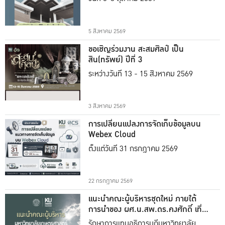
5 สิงหาคม 2569
ขอเชิญร่วมงาน สะสมศิลป์ เป็น
สิน(ทรัพย์) ปีที่ 3
ระหว่างวันที่ 13 - 15 สิงหาคม 2569
3 สิงหาคม 2569
การเปลี่ยนแปลงการจัดเก็บข้อมูลบน
Webex Cloud
ตั้งแต่วันที่ 31 กรกฎาคม 2569
22 กรกฎาคม 2569
แนะนำคณะผู้บริหารชุดใหม่ ภายใต้
การนำของ ผศ.น.สพ.ดร.คงศักดิ์ เที่ยง
ธรรม
รักษาการแทนอธิการบดีมหาวิทยาลัย