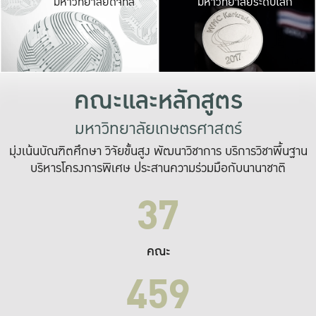
มหาวิทยาลัยดิจิทัล
มหาวิทยาลัยระดับโลก
เปลี่ยนแปลง และ
เพื่อทำงาน
ระบบสารสนเทศที่
คณะและหลักสูตร
มหาวิทยาลัยเกษตรศาสตร์
มุ่งเน้นบัณฑิตศึกษา วิจัยขั้นสูง พัฒนาวิชาการ บริการวิชาพื้นฐาน
บริหารโครงการพิเศษ ประสานความร่วมมือกับนานาชาติ
37
คณะ
459