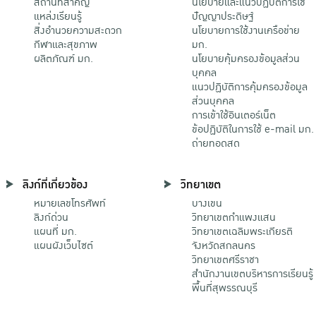
สถานที่สำคัญ
นโยบายและแนวปฏิบัติการใช้
แหล่งเรียนรู้
ปัญญาประดิษฐ์
สิ่งอำนวยความสะดวก
นโยบายการใช้งานเครือข่าย
กีฬาและสุขภาพ
มก.
ผลิตภัณฑ์ มก.
นโยบายคุ้มครองข้อมูลส่วน
บุคคล
แนวปฏิบัติการคุ้มครองข้อมูล
ส่วนบุคคล
การเข้าใช้อินเตอร์เน็ต
ข้อปฏิบัติในการใช้ e-mail มก.
ถ่ายทอดสด
ลิงก์ที่เกี่ยวข้อง
วิทยาเขต
หมายเลขโทรศัพท์
บางเขน
ลิงก์ด่วน
วิทยาเขตกําแพงแสน
แผนที่ มก.
วิทยาเขตเฉลิมพระเกียรติ
แผนผังเว็บไซต์
จังหวัดสกลนคร
วิทยาเขตศรีราชา
สำนักงานเขตบริหารการเรียนรู้
พื้นที่สุพรรณบุรี