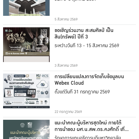
5 สิงหาคม 2569
ขอเชิญร่วมงาน สะสมศิลป์ เป็น
สิน(ทรัพย์) ปีที่ 3
ระหว่างวันที่ 13 - 15 สิงหาคม 2569
3 สิงหาคม 2569
การเปลี่ยนแปลงการจัดเก็บข้อมูลบน
Webex Cloud
ตั้งแต่วันที่ 31 กรกฎาคม 2569
22 กรกฎาคม 2569
แนะนำคณะผู้บริหารชุดใหม่ ภายใต้
การนำของ ผศ.น.สพ.ดร.คงศักดิ์ เที่ยง
ธรรม
รักษาการแทนอธิการบดีมหาวิทยาลัย