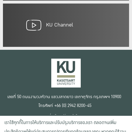
KU Channel
เลขที่ 50 ถนนงามวงศ์วาน แขวงลาดยาว เขตจตุจักร กรุงเทพฯ 10900
โทรศัพท์ +66 (0) 2942 8200-45
เงื่อนไขการใช้งานเว็บไซต์
เราใช้คุกกี้ในการให้บริการและปรับปรุงบริการของเรา ตลอดจนเพิ่ม
ข้อตกลงด้านสิทธิ์ใช้งาน
นโยบายความเป็นส่วนตัว
ประสิทธิภาพให้แก่ประสบการณ์การเรียกดูข้อมูลของคุณ หากคุณใช้งาน