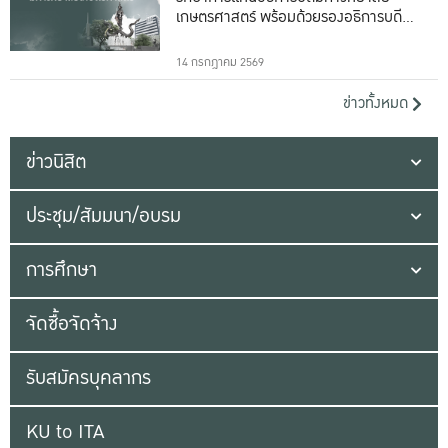
เกษตรศาสตร์ พร้อมด้วยรองอธิการบดีทั้ง
16 ท่าน
14 กรกฎาคม 2569
ข่าวทั้งหมด
ข่าวนิสิต
ประชุม/สัมมนา/อบรม
การศึกษา
จัดซื้อจัดจ้าง
รับสมัครบุคลากร
KU to ITA