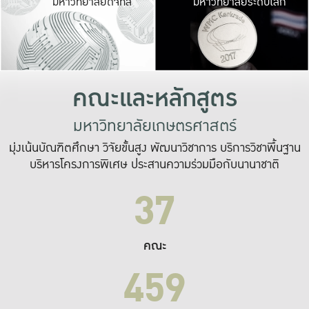
มหาวิทยาลัยดิจิทัล
มหาวิทยาลัยระดับโลก
เปลี่ยนแปลง และ
เพื่อทำงาน
ระบบสารสนเทศที่
คณะและหลักสูตร
มหาวิทยาลัยเกษตรศาสตร์
มุ่งเน้นบัณฑิตศึกษา วิจัยขั้นสูง พัฒนาวิชาการ บริการวิชาพื้นฐาน
บริหารโครงการพิเศษ ประสานความร่วมมือกับนานาชาติ
37
คณะ
459