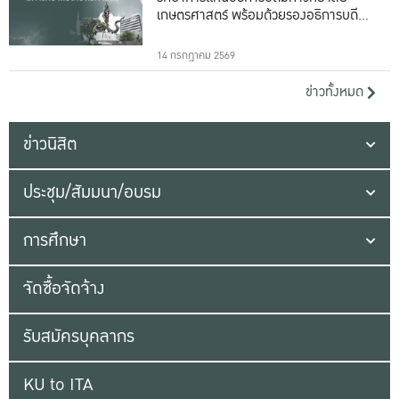
เกษตรศาสตร์ พร้อมด้วยรองอธิการบดีทั้ง
16 ท่าน
14 กรกฎาคม 2569
ข่าวทั้งหมด
ข่าวนิสิต
ประชุม/สัมมนา/อบรม
การศึกษา
จัดซื้อจัดจ้าง
รับสมัครบุคลากร
KU to ITA