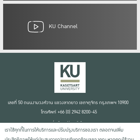
KU Channel
เลขที่ 50 ถนนงามวงศ์วาน แขวงลาดยาว เขตจตุจักร กรุงเทพฯ 10900
โทรศัพท์ +66 (0) 2942 8200-45
เงื่อนไขการใช้งานเว็บไซต์
เราใช้คุกกี้ในการให้บริการและปรับปรุงบริการของเรา ตลอดจนเพิ่ม
ข้อตกลงด้านสิทธิ์ใช้งาน
นโยบายความเป็นส่วนตัว
ประสิทธิภาพให้แก่ประสบการณ์การเรียกดูข้อมูลของคุณ หากคุณใช้งาน