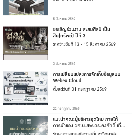
5 สิงหาคม 2569
ขอเชิญร่วมงาน สะสมศิลป์ เป็น
สิน(ทรัพย์) ปีที่ 3
ระหว่างวันที่ 13 - 15 สิงหาคม 2569
3 สิงหาคม 2569
การเปลี่ยนแปลงการจัดเก็บข้อมูลบน
Webex Cloud
ตั้งแต่วันที่ 31 กรกฎาคม 2569
22 กรกฎาคม 2569
แนะนำคณะผู้บริหารชุดใหม่ ภายใต้
การนำของ ผศ.น.สพ.ดร.คงศักดิ์ เที่ยง
ธรรม
รักษาการแทนอธิการบดีมหาวิทยาลัย