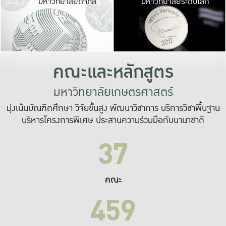
มหาวิทยาลัยดิจิทัล
มหาวิทยาลัยระดับโลก
เปลี่ยนแปลง และ
เพื่อทำงาน
ระบบสารสนเทศที่
คณะและหลักสูตร
มหาวิทยาลัยเกษตรศาสตร์
มุ่งเน้นบัณฑิตศึกษา วิจัยขั้นสูง พัฒนาวิชาการ บริการวิชาพื้นฐาน
บริหารโครงการพิเศษ ประสานความร่วมมือกับนานาชาติ
37
คณะ
459