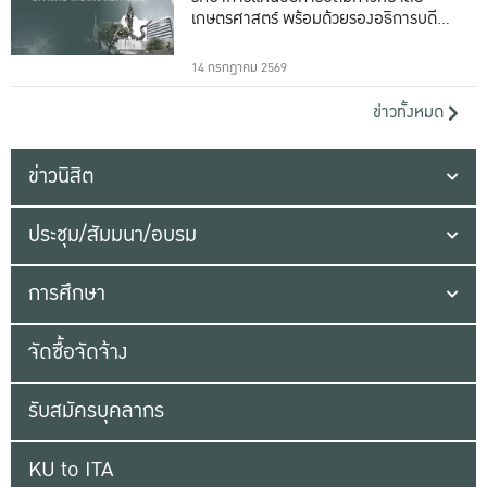
เกษตรศาสตร์ พร้อมด้วยรองอธิการบดีทั้ง
16 ท่าน
14 กรกฎาคม 2569
ข่าวทั้งหมด
ข่าวนิสิต
ประชุม/สัมมนา/อบรม
การศึกษา
จัดซื้อจัดจ้าง
รับสมัครบุคลากร
KU to ITA