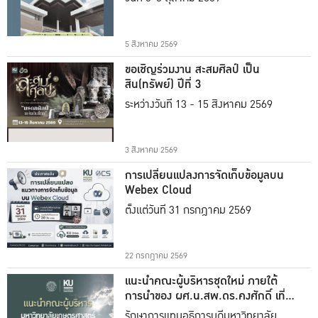
5 สิงหาคม 2569
ขอเชิญร่วมงาน สะสมศิลป์ เป็น
สิน(ทรัพย์) ปีที่ 3
ระหว่างวันที่ 13 - 15 สิงหาคม 2569
3 สิงหาคม 2569
การเปลี่ยนแปลงการจัดเก็บข้อมูลบน
Webex Cloud
ตั้งแต่วันที่ 31 กรกฎาคม 2569
22 กรกฎาคม 2569
แนะนำคณะผู้บริหารชุดใหม่ ภายใต้
การนำของ ผศ.น.สพ.ดร.คงศักดิ์ เที่ยง
ธรรม
รักษาการแทนอธิการบดีมหาวิทยาลัย