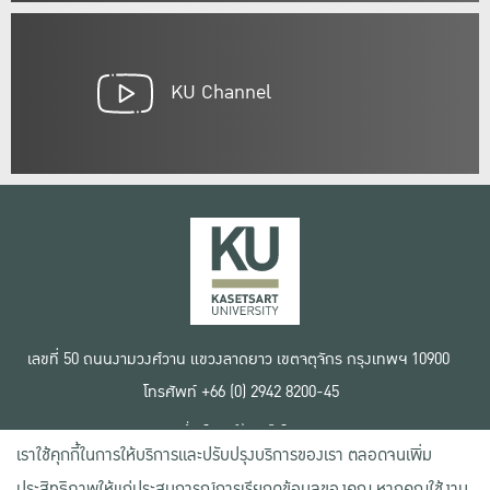
KU Channel
เลขที่ 50 ถนนงามวงศ์วาน แขวงลาดยาว เขตจตุจักร กรุงเทพฯ 10900
โทรศัพท์ +66 (0) 2942 8200-45
เงื่อนไขการใช้งานเว็บไซต์
เราใช้คุกกี้ในการให้บริการและปรับปรุงบริการของเรา ตลอดจนเพิ่ม
ข้อตกลงด้านสิทธิ์ใช้งาน
นโยบายความเป็นส่วนตัว
ประสิทธิภาพให้แก่ประสบการณ์การเรียกดูข้อมูลของคุณ หากคุณใช้งาน