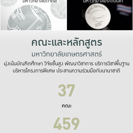
มหาวิทยาลัยดิจิทัล
มหาวิทยาลัยระดับโลก
เปลี่ยนแปลง และ
เพื่อทำงาน
ระบบสารสนเทศที่
คณะและหลักสูตร
มหาวิทยาลัยเกษตรศาสตร์
มุ่งเน้นบัณฑิตศึกษา วิจัยขั้นสูง พัฒนาวิชาการ บริการวิชาพื้นฐาน
บริหารโครงการพิเศษ ประสานความร่วมมือกับนานาชาติ
37
คณะ
459