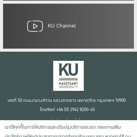
KU Channel
เลขที่ 50 ถนนงามวงศ์วาน แขวงลาดยาว เขตจตุจักร กรุงเทพฯ 10900
โทรศัพท์ +66 (0) 2942 8200-45
เงื่อนไขการใช้งานเว็บไซต์
เราใช้คุกกี้ในการให้บริการและปรับปรุงบริการของเรา ตลอดจนเพิ่ม
ข้อตกลงด้านสิทธิ์ใช้งาน
นโยบายความเป็นส่วนตัว
ประสิทธิภาพให้แก่ประสบการณ์การเรียกดูข้อมูลของคุณ หากคุณใช้งาน