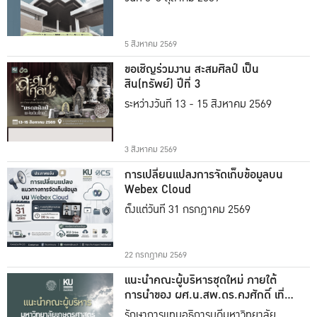
5 สิงหาคม 2569
ขอเชิญร่วมงาน สะสมศิลป์ เป็น
สิน(ทรัพย์) ปีที่ 3
ระหว่างวันที่ 13 - 15 สิงหาคม 2569
3 สิงหาคม 2569
การเปลี่ยนแปลงการจัดเก็บข้อมูลบน
Webex Cloud
ตั้งแต่วันที่ 31 กรกฎาคม 2569
22 กรกฎาคม 2569
แนะนำคณะผู้บริหารชุดใหม่ ภายใต้
การนำของ ผศ.น.สพ.ดร.คงศักดิ์ เที่ยง
ธรรม
รักษาการแทนอธิการบดีมหาวิทยาลัย