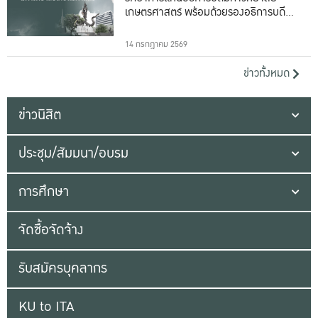
เกษตรศาสตร์ พร้อมด้วยรองอธิการบดีทั้ง
16 ท่าน
14 กรกฎาคม 2569
ข่าวทั้งหมด
ข่าวนิสิต
ประชุม/สัมมนา/อบรม
การศึกษา
จัดซื้อจัดจ้าง
รับสมัครบุคลากร
KU to ITA