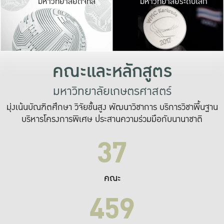
มหาวิทยาลัยดิจิทัล
มหาวิทยาลัยระดับโลก
เปลี่ยนแปลง และ
เพื่อทำงาน
ระบบสารสนเทศที่
คณะและหลักสูตร
มหาวิทยาลัยเกษตรศาสตร์
มุ่งเน้นบัณฑิตศึกษา วิจัยขั้นสูง พัฒนาวิชาการ บริการวิชาพื้นฐาน
บริหารโครงการพิเศษ ประสานความร่วมมือกับนานาชาติ
37
คณะ
459