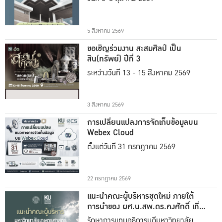
5 สิงหาคม 2569
ขอเชิญร่วมงาน สะสมศิลป์ เป็น
สิน(ทรัพย์) ปีที่ 3
ระหว่างวันที่ 13 - 15 สิงหาคม 2569
3 สิงหาคม 2569
การเปลี่ยนแปลงการจัดเก็บข้อมูลบน
Webex Cloud
ตั้งแต่วันที่ 31 กรกฎาคม 2569
22 กรกฎาคม 2569
แนะนำคณะผู้บริหารชุดใหม่ ภายใต้
การนำของ ผศ.น.สพ.ดร.คงศักดิ์ เที่ยง
ธรรม
รักษาการแทนอธิการบดีมหาวิทยาลัย