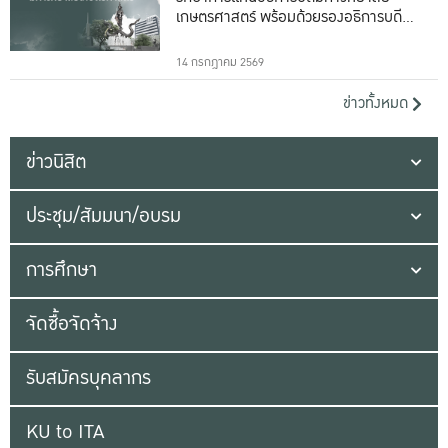
เกษตรศาสตร์ พร้อมด้วยรองอธิการบดีทั้ง
16 ท่าน
14 กรกฎาคม 2569
ข่าวทั้งหมด
ข่าวนิสิต
ประชุม/สัมมนา/อบรม
การศึกษา
จัดซื้อจัดจ้าง
รับสมัครบุคลากร
KU to ITA