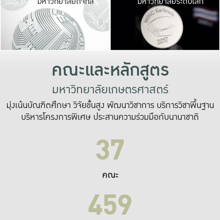
มหาวิทยาลัยดิจิทัล
มหาวิทยาลัยระดับโลก
เปลี่ยนแปลง และ
เพื่อทำงาน
ระบบสารสนเทศที่
คณะและหลักสูตร
มหาวิทยาลัยเกษตรศาสตร์
มุ่งเน้นบัณฑิตศึกษา วิจัยขั้นสูง พัฒนาวิชาการ บริการวิชาพื้นฐาน
บริหารโครงการพิเศษ ประสานความร่วมมือกับนานาชาติ
37
คณะ
459