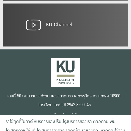
KU Channel
เลขที่ 50 ถนนงามวงศ์วาน แขวงลาดยาว เขตจตุจักร กรุงเทพฯ 10900
โทรศัพท์ +66 (0) 2942 8200-45
เงื่อนไขการใช้งานเว็บไซต์
เราใช้คุกกี้ในการให้บริการและปรับปรุงบริการของเรา ตลอดจนเพิ่ม
ข้อตกลงด้านสิทธิ์ใช้งาน
นโยบายความเป็นส่วนตัว
ประสิทธิภาพให้แก่ประสบการณ์การเรียกดูข้อมูลของคุณ หากคุณใช้งาน