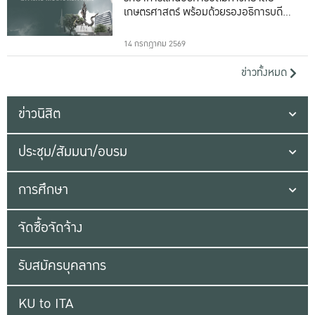
เกษตรศาสตร์ พร้อมด้วยรองอธิการบดีทั้ง
16 ท่าน
14 กรกฎาคม 2569
ข่าวทั้งหมด
ข่าวนิสิต
ประชุม/สัมมนา/อบรม
การศึกษา
จัดซื้อจัดจ้าง
รับสมัครบุคลากร
KU to ITA