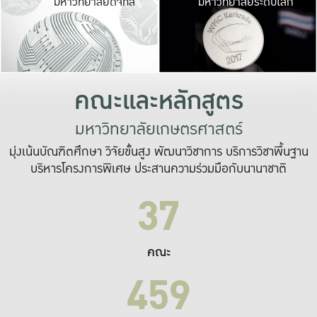
มหาวิทยาลัยดิจิทัล
มหาวิทยาลัยระดับโลก
เปลี่ยนแปลง และ
เพื่อทำงาน
ระบบสารสนเทศที่
คณะและหลักสูตร
มหาวิทยาลัยเกษตรศาสตร์
มุ่งเน้นบัณฑิตศึกษา วิจัยขั้นสูง พัฒนาวิชาการ บริการวิชาพื้นฐาน
บริหารโครงการพิเศษ ประสานความร่วมมือกับนานาชาติ
37
คณะ
459