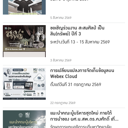
5 สิงหาคม 2569
ขอเชิญร่วมงาน สะสมศิลป์ เป็น
สิน(ทรัพย์) ปีที่ 3
ระหว่างวันที่ 13 - 15 สิงหาคม 2569
3 สิงหาคม 2569
การเปลี่ยนแปลงการจัดเก็บข้อมูลบน
Webex Cloud
ตั้งแต่วันที่ 31 กรกฎาคม 2569
22 กรกฎาคม 2569
แนะนำคณะผู้บริหารชุดใหม่ ภายใต้
การนำของ ผศ.น.สพ.ดร.คงศักดิ์ เที่ยง
ธรรม
รักษาการแทนอธิการบดีมหาวิทยาลัย