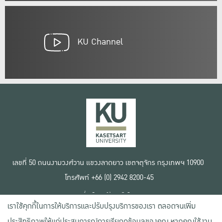
KU Channel
เลขที่ 50 ถนนงามวงศ์วาน แขวงลาดยาว เขตจตุจักร กรุงเทพฯ 10900
โทรศัพท์ +66 (0) 2942 8200-45
เงื่อนไขการใช้งานเว็บไซต์
เราใช้คุกกี้ในการให้บริการและปรับปรุงบริการของเรา ตลอดจนเพิ่ม
ข้อตกลงด้านสิทธิ์ใช้งาน
นโยบายความเป็นส่วนตัว
ประสิทธิภาพให้แก่ประสบการณ์การเรียกดูข้อมูลของคุณ หากคุณใช้งาน