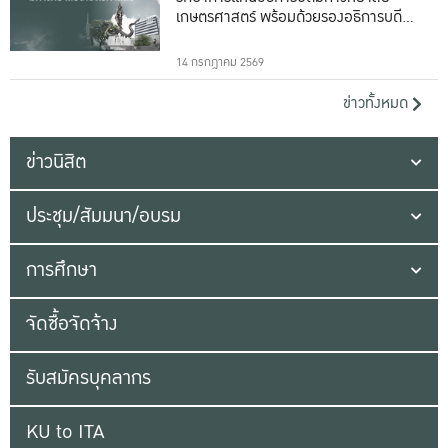
เกษตรศาสตร์ พร้อมด้วยรองอธิการบดีทั้ง
16 ท่าน
14 กรกฎาคม 2569
ข่าวทั้งหมด
ข่าวนิสิต
ประชุม/สัมมนา/อบรม
การศึกษา
จัดซื้อจัดจ้าง
รับสมัครบุคลากร
KU to ITA