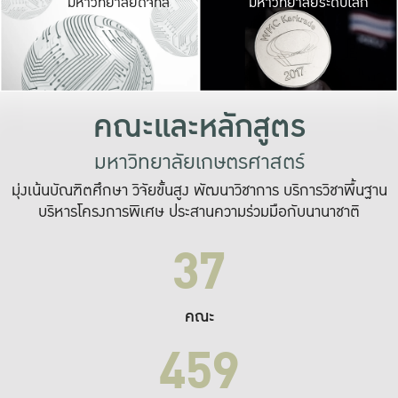
มหาวิทยาลัยดิจิทัล
มหาวิทยาลัยระดับโลก
เปลี่ยนแปลง และ
เพื่อทำงาน
ระบบสารสนเทศที่
คณะและหลักสูตร
มหาวิทยาลัยเกษตรศาสตร์
มุ่งเน้นบัณฑิตศึกษา วิจัยขั้นสูง พัฒนาวิชาการ บริการวิชาพื้นฐาน
บริหารโครงการพิเศษ ประสานความร่วมมือกับนานาชาติ
37
คณะ
459