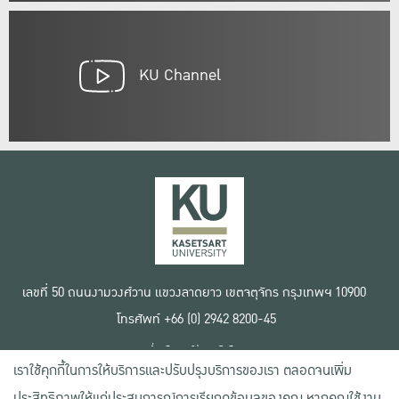
KU Channel
เลขที่ 50 ถนนงามวงศ์วาน แขวงลาดยาว เขตจตุจักร กรุงเทพฯ 10900
โทรศัพท์ +66 (0) 2942 8200-45
เงื่อนไขการใช้งานเว็บไซต์
เราใช้คุกกี้ในการให้บริการและปรับปรุงบริการของเรา ตลอดจนเพิ่ม
ข้อตกลงด้านสิทธิ์ใช้งาน
นโยบายความเป็นส่วนตัว
ประสิทธิภาพให้แก่ประสบการณ์การเรียกดูข้อมูลของคุณ หากคุณใช้งาน