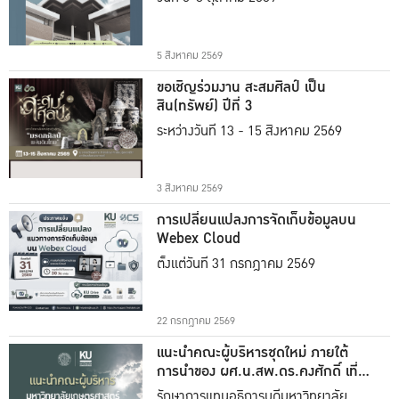
5 สิงหาคม 2569
ขอเชิญร่วมงาน สะสมศิลป์ เป็น
สิน(ทรัพย์) ปีที่ 3
ระหว่างวันที่ 13 - 15 สิงหาคม 2569
3 สิงหาคม 2569
การเปลี่ยนแปลงการจัดเก็บข้อมูลบน
Webex Cloud
ตั้งแต่วันที่ 31 กรกฎาคม 2569
22 กรกฎาคม 2569
แนะนำคณะผู้บริหารชุดใหม่ ภายใต้
การนำของ ผศ.น.สพ.ดร.คงศักดิ์ เที่ยง
ธรรม
รักษาการแทนอธิการบดีมหาวิทยาลัย