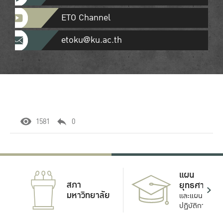
ETO Channel
etoku@ku.ac.th
1581
0
แผน
สภา
ยุทธศาสตร์
มหาวิทยาลัย
และแผน
ปฏิบัติการ