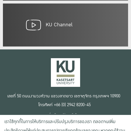
KU Channel
เลขที่ 50 ถนนงามวงศ์วาน แขวงลาดยาว เขตจตุจักร กรุงเทพฯ 10900
โทรศัพท์ +66 (0) 2942 8200-45
เงื่อนไขการใช้งานเว็บไซต์
เราใช้คุกกี้ในการให้บริการและปรับปรุงบริการของเรา ตลอดจนเพิ่ม
ข้อตกลงด้านสิทธิ์ใช้งาน
นโยบายความเป็นส่วนตัว
ประสิทธิภาพให้แก่ประสบการณ์การเรียกดูข้อมูลของคุณ หากคุณใช้งาน