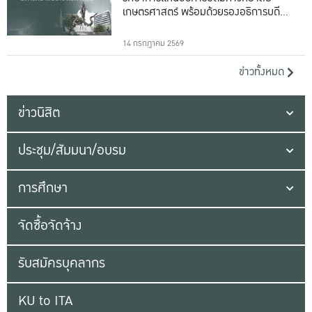
เกษตรศาสตร์ พร้อมด้วยรองอธิการบดีทั้ง
16 ท่าน
14 กรกฎาคม 2569
ข่าวทั้งหมด
ข่าวนิสิต
ประชุม/สัมมนา/อบรม
การศึกษา
จัดซื้อจัดจ้าง
รับสมัครบุคลากร
KU to ITA