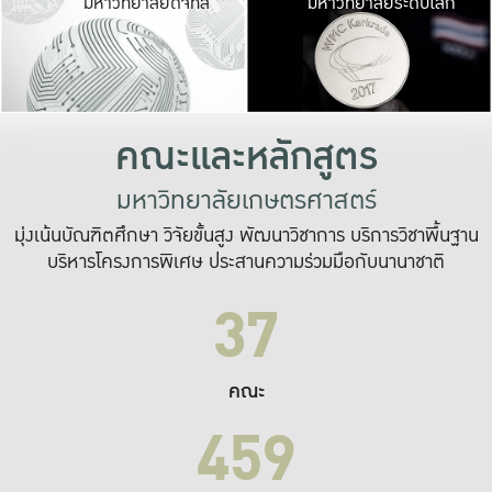
มหาวิทยาลัยดิจิทัล
มหาวิทยาลัยระดับโลก
เปลี่ยนแปลง และ
เพื่อทำงาน
ระบบสารสนเทศที่
คณะและหลักสูตร
มหาวิทยาลัยเกษตรศาสตร์
มุ่งเน้นบัณฑิตศึกษา วิจัยขั้นสูง พัฒนาวิชาการ บริการวิชาพื้นฐาน
บริหารโครงการพิเศษ ประสานความร่วมมือกับนานาชาติ
37
คณะ
459