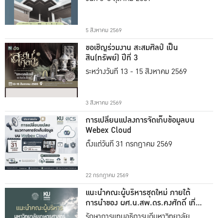
5 สิงหาคม 2569
ขอเชิญร่วมงาน สะสมศิลป์ เป็น
สิน(ทรัพย์) ปีที่ 3
ระหว่างวันที่ 13 - 15 สิงหาคม 2569
3 สิงหาคม 2569
การเปลี่ยนแปลงการจัดเก็บข้อมูลบน
Webex Cloud
ตั้งแต่วันที่ 31 กรกฎาคม 2569
22 กรกฎาคม 2569
แนะนำคณะผู้บริหารชุดใหม่ ภายใต้
การนำของ ผศ.น.สพ.ดร.คงศักดิ์ เที่ยง
ธรรม
รักษาการแทนอธิการบดีมหาวิทยาลัย